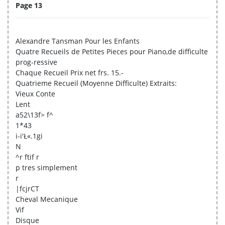
Page 13
Alexandre Tansman Pour les Enfants
Quatre Recueils de Petites Pieces pour Piano,de difficulte
prog-ressive
Chaque Recueil Prix net frs. 15.-
Quatrieme Recueil (Moyenne Difficulte) Extraits:
Vieux Conte
Lent
a52\13f> f^
1*43
i-i'Ł«.1gi
N
^r ftif r
p tres simplement
r
|fcjrCT
Cheval Mecanique
Vif
Disque