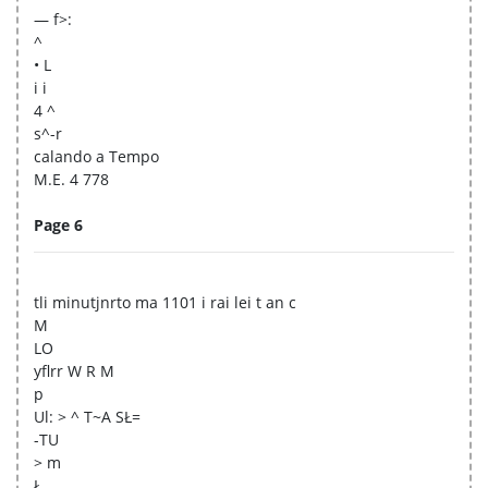
— f>:
^
• L
i i
4 ^
s^-r
calando a Tempo
M.E. 4 778
Page 6
tli minutjnrto ma 1101 i rai lei t an c
M
LO
yflrr W R M
p
Ul: > ^ T~A SŁ=
-TU
> m
Ł