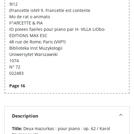
9I12
(Francette isN9 9. Francette est contente
Mo de rat o animato
F^AflCETTE & PIA
IO pieees faeiles pour piano par H- VILLA LiObo-
EDITIONS MAX ESC
48 rue de Rome, Paris (VIIP?)
Biblioteka Inst Muzykologii
Uniwersytet Warszawski
1074
N° 72
022483
Page 16
Description
Title:
Deux mazurkas : pour piano : op. 62 / Karol