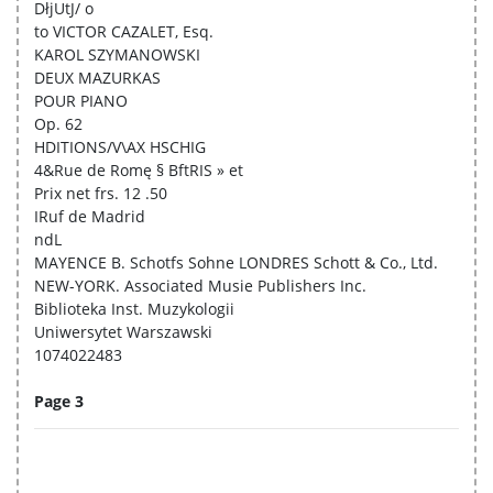
DłjUtJ/ o
to VICTOR CAZALET, Esq.
KAROL SZYMANOWSKI
DEUX MAZURKAS
POUR PIANO
Op. 62
HDITIONS/V\AX HSCHIG
4&Rue de Romę § BftRIS » et
Prix net frs. 12 .50
IRuf de Madrid
ndL
MAYENCE B. Schotfs Sohne LONDRES Schott & Co., Ltd.
NEW-YORK. Associated Musie Publishers Inc.
Biblioteka Inst. Muzykologii
Uniwersytet Warszawski
1074022483
Page 3