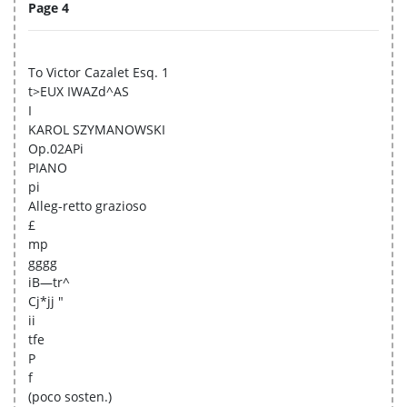
Page 4
To Victor Cazalet Esq. 1
t>EUX IWAZd^AS
I
KAROL SZYMANOWSKI
Op.02APi
PIANO
pi
Alleg-retto grazioso
£
mp
gggg
iB—tr^
Cj*jj "
ii
tfe
P
f
(poco sosten.)