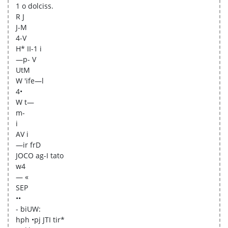
1 o dolciss.
R J
J-M
4-V
H* II-1 i
—p- V
UtM
W 'ife—l
4•
W t—
m-
i
AV i
—ir frD
JOCO ag-I tato
w4
— «
SEP
••
- biUW:
hph •pj JTI tir*