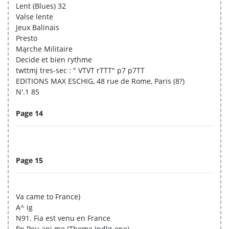
Lent (Blues) 32
Valse lente
Jeux Balinais
Presto
Mąrche Militaire
Decide et bien rythme
twttmj tres-sec : " VTVT rTTT" p7 p7TT
EDITIONS MAX ESCHIG, 48 rue de Rome, Paris (8?)
N'.1 85
Page 14
Page 15
Va came to France)
A^ ig
N91. Fia est venu en France
fin Peu ani me (Theme Indlg-ene)