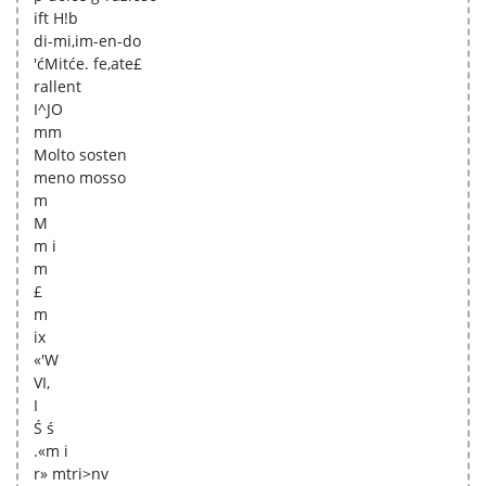
ift H!b
di-mi,im-en-do
'ćMitće. fe,ate£
rallent
I^JO
mm
Molto sosten
meno mosso
m
M
m i
m
£
m
ix
«'W
VI,
I
Ś ś
.«m i
r» mtri>nv