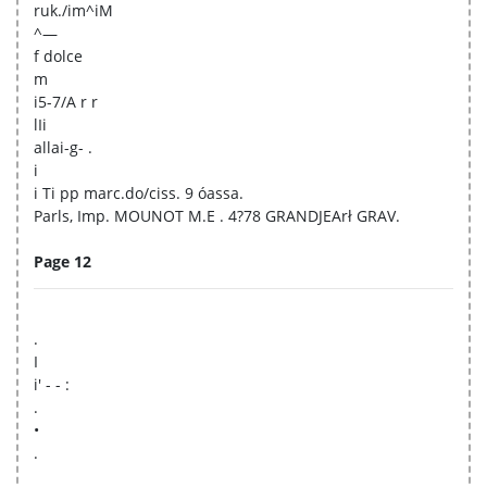
ruk./im^iM
^—
f dolce
m
i5-7/A r r
lIi
allai-g- .
i
i Ti pp marc.do/ciss. 9 óassa.
Parls, Imp. MOUNOT M.E . 4?78 GRANDJEArł GRAV.
Page 12
.
I
i' - - :
.
•
.