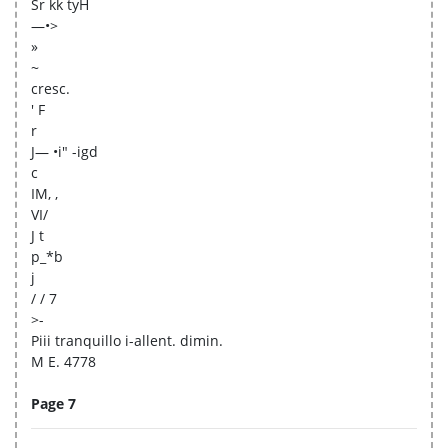
Sr kk tyH
—•>
»
~
cresc.
' F
r
J— •i" -igd
c
IM, ,
VI/
J t
p_*b
j
/ / 7
>-
Piii tranquillo i-allent. dimin.
M E. 4778
Page 7