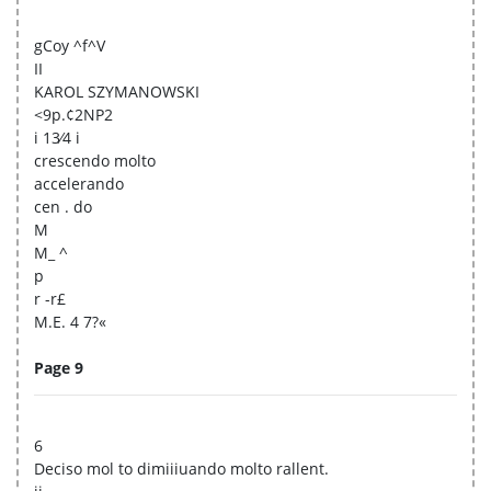
gCoy ^f^V
II
KAROL SZYMANOWSKI
<9p.¢2NP2
i 13⁄4 i
crescendo molto
accelerando
cen . do
M
M_ ^
p
r -r£
M.E. 4 7?«
Page 9
6
Deciso mol to dimiiiuando molto rallent.