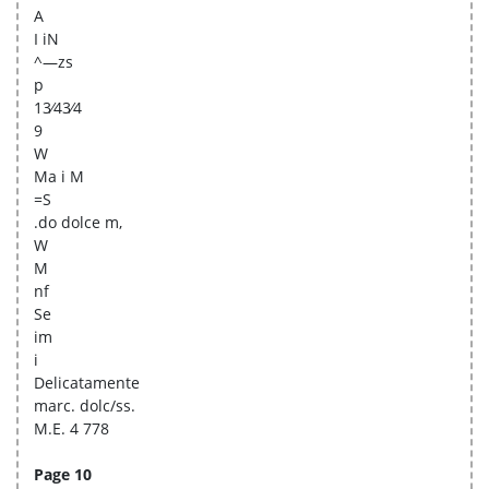
A
I iN
^—zs
p
13⁄43⁄4
9
W
Ma i M
=S
.do dolce m,
W
M
nf
Se
im
i
Delicatamente
marc. dolc/ss.
M.E. 4 778
Page 10