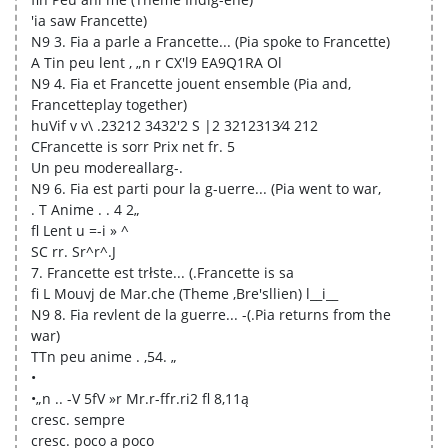
'ia saw Francette)
N9 3. Fia a parle a Francette... (Pia spoke to Francette)
A Tin peu lent , „n r CX'l9 EA9Q1RA Ol
N9 4. Fia et Francette jouent ensemble (Pia and,
Francetteplay together)
huVif v v\ .23212 3432'2 S |2 3212313⁄4 212
CFrancette is sorr Prix net fr. 5
Un peu modereallarg-.
N9 6. Fia est parti pour la g-uerre... (Pia went to war,
. T Anime . . 4 2„
fl Lent u =-i » ^
SC rr. Sr^r^.J
7. Francette est trłste... (.Francette is sa
fi L Mouvj de Mar.che (Theme ,Bre'sllien) l__i__
N9 8. Fia revlent de la guerre... -(.Pia returns from the
war)
TTn peu anime . ,54. „
•
•„n .. -V 5fV »r Mr.r-ffr.ri2 fl 8,11ą
cresc. sempre
cresc. poco a poco