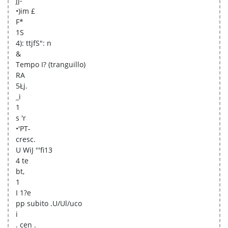
jj-
•)im £
F*
1S
4): ttjfS": n
&
Tempo I? (tranguillo)
RA
5Łj.
_i
1
s 'r
•'PT-
cresc.
U WiJ '''fi13
4 te
bt,
1
I 1?e
pp subito .U/Ul/uco
i
. cen .