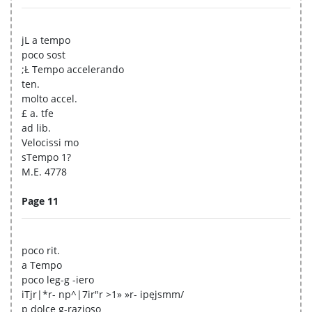
jL a tempo
poco sost
;Ł Tempo accelerando
ten.
molto accel.
£ a. tfe
ad lib.
Velocissi mo
sTempo 1?
M.E. 4778
Page 11
poco rit.
a Tempo
poco leg-g -iero
iTjr|*r- np^|7ir"r >1» »r- ipęjsmm/
p dolce g-razioso