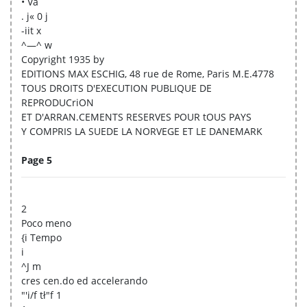
• Va
. j« 0 j
-iit x
^—^ w
Copyright 1935 by
EDITIONS MAX ESCHIG, 48 rue de Rome, Paris M.E.4778
TOUS DROITS D'EXECUTION PUBLIQUE DE
REPRODUCriON
ET D'ARRAN.CEMENTS RESERVES POUR tOUS PAYS
Y COMPRIS LA SUEDE LA NORVEGE ET LE DANEMARK
Page 5
2
Poco meno
{i Tempo
i
^J m
cres cen.do ed accelerando
"'i/f tł"f 1