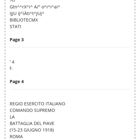
>n
Gtn^^rX^i^ A/" o^i^i^ai^
IjJU iJ^ìÀti^t^JUj^
BIBLIOTECMX
STATI
Page 3
' 4
f-
Page 4
REGIO ESERCITO ITALIANO
COMANDO SUPREMO
LA
BATTAGLIA DEL PIAVE
(15-23 GIUGNO 1918)
ROMA