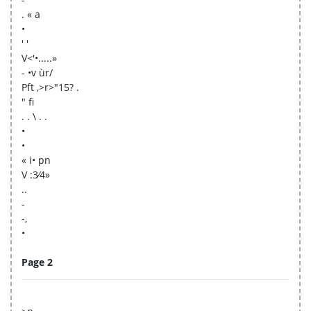
. « a
•
' '
V<'•.....»
- •v ùr/
Pft ,>r>"15? .
" fi
. . \ . .
•
•
« i• pn
V :3⁄4»
..
-
-,
•
Page 2