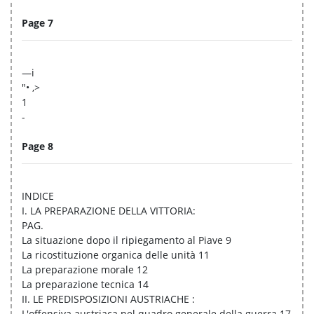
Page 7
—i
"• ,>
1
-
Page 8
INDICE
I. LA PREPARAZIONE DELLA VITTORIA:
PAG.
La situazione dopo il ripiegamento al Piave 9
La ricostituzione organica delle unità 11
La preparazione morale 12
La preparazione tecnica 14
II. LE PREDISPOSIZIONI AUSTRIACHE :
L'offensiva austriaca nel quadro generale della guerra 17