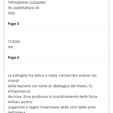
TIPOGRAFIA CUGGIANI
35-viadellaPace-35
I920
Page 5
153240
me
Page 6
La battaglia fra Astico e mare, consacrata oramai nei
ricordi
della Nazione col nome di «Battaglia del Piave», fu
d'importanza
decisiva. Essa produsse lo scardinamento delle forze
militari austro-
ungariche e segnò l'inversione delle sorti delle armi
dell'Intesa.