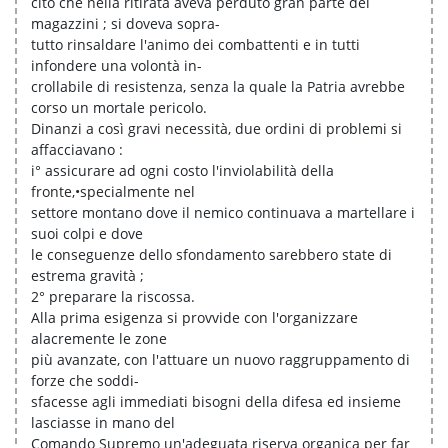
cito che nella ritirata aveva perduto gran parte dei
magazzini ; si doveva sopra-
tutto rinsaldare l'animo dei combattenti e in tutti
infondere una volontà in-
crollabile di resistenza, senza la quale la Patria avrebbe
corso un mortale pericolo.
Dinanzi a così gravi necessità, due ordini di problemi si
affacciavano :
i° assicurare ad ogni costo l'inviolabilità della
fronte,•specialmente nel
settore montano dove il nemico continuava a martellare i
suoi colpi e dove
le conseguenze dello sfondamento sarebbero state di
estrema gravità ;
2° preparare la riscossa.
Alla prima esigenza si provvide con l'organizzare
alacremente le zone
più avanzate, con l'attuare un nuovo raggruppamento di
forze che soddi-
sfacesse agli immediati bisogni della difesa ed insieme
lasciasse in mano del
Comando Supremo un'adeguata riserva organica per far