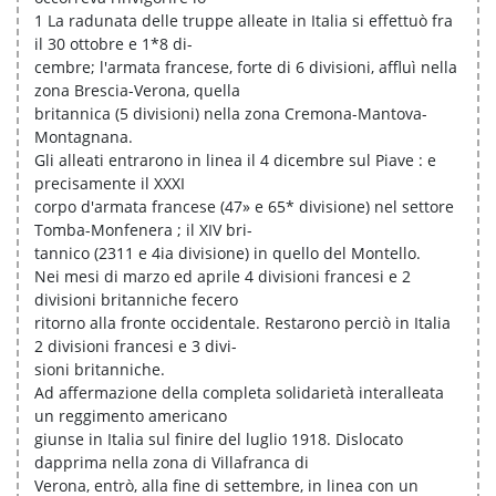
1 La radunata delle truppe alleate in Italia si effettuò fra
il 30 ottobre e 1*8 di-
cembre; l'armata francese, forte di 6 divisioni, affluì nella
zona Brescia-Verona, quella
britannica (5 divisioni) nella zona Cremona-Mantova-
Montagnana.
Gli alleati entrarono in linea il 4 dicembre sul Piave : e
precisamente il XXXI
corpo d'armata francese (47» e 65* divisione) nel settore
Tomba-Monfenera ; il XIV bri-
tannico (2311 e 4ia divisione) in quello del Montello.
Nei mesi di marzo ed aprile 4 divisioni francesi e 2
divisioni britanniche fecero
ritorno alla fronte occidentale. Restarono perciò in Italia
2 divisioni francesi e 3 divi-
sioni britanniche.
Ad affermazione della completa solidarietà interalleata
un reggimento americano
giunse in Italia sul finire del luglio 1918. Dislocato
dapprima nella zona di Villafranca di
Verona, entrò, alla fine di settembre, in linea con un