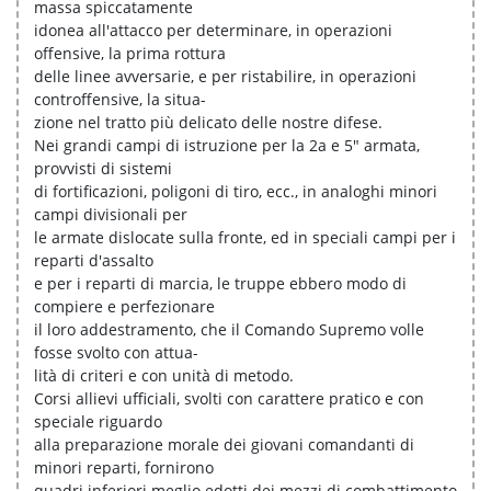
massa spiccatamente
idonea all'attacco per determinare, in operazioni
offensive, la prima rottura
delle linee avversarie, e per ristabilire, in operazioni
controffensive, la situa-
zione nel tratto più delicato delle nostre difese.
Nei grandi campi di istruzione per la 2a e 5" armata,
provvisti di sistemi
di fortificazioni, poligoni di tiro, ecc., in analoghi minori
campi divisionali per
le armate dislocate sulla fronte, ed in speciali campi per i
reparti d'assalto
e per i reparti di marcia, le truppe ebbero modo di
compiere e perfezionare
il loro addestramento, che il Comando Supremo volle
fosse svolto con attua-
lità di criteri e con unità di metodo.
Corsi allievi ufficiali, svolti con carattere pratico e con
speciale riguardo
alla preparazione morale dei giovani comandanti di
minori reparti, fornirono
quadri inferiori meglio edotti dei mezzi di combattimento