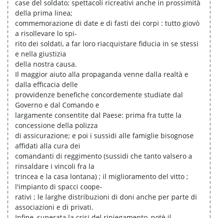
case del soldato; spettacoli ricreativi anche in prossimità
della prima linea;
commemorazione di date e di fasti dei corpi : tutto giovò
a risollevare lo spi-
rito dei soldati, a far loro riacquistare fiducia in se stessi
e nella giustizia
della nostra causa.
Il maggior aiuto alla propaganda venne dalla realtà e
dalla efficacia delle
provvidenze benefiche concordemente studiate dal
Governo e dal Comando e
largamente consentite dal Paese: prima fra tutte la
concessione della polizza
di assicurazione; e poi i sussidi alle famiglie bisognose
affidati alla cura dei
comandanti di reggimento (sussidi che tanto valsero a
rinsaldare i vincoli fra la
trincea e la casa lontana) ; il miglioramento del vitto ;
l'impianto di spacci coope-
rativi ; le larghe distribuzioni di doni anche per parte di
associazioni e di privati.
Infine, superata la crisi del ripiegamento, potè il