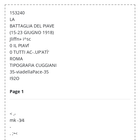
153240
LA
BATTAGLIA DEL PIAVE
(15-23 GIUGNO 1918)
Jliffn» i^sc
0 IL PtAVf
0 TUTTI AC-.UP'ATÌ'
ROMA
TIPOGRAFIA CUGGIANI
35-viadellaPace-35
I92O
Page 1
< ,-
mk -3⁄4
-
. ;•<
-