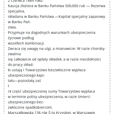
2 czerwca 1889 roku.
Kaucja złożona w Banku Państwa 500,000 rub — Rezerwa
specjalna,
składana w Banku Państwa.—Kapitał specjalny zapasowy
w Banku Pań-
stwa.
Przyjmuje na dogodnych warunkach ubezpieczenia
życiowe podług
wszelkich kombinacji.
Zwraca się uwagę na ulgi, a mianowicie: W razie choroby
zwalnia
się całkowicie od opłaty składek, a w razie niezdołności
do pracy skład-
ki ustają i Towarzystwo bezzwłocznie wypłaca
ubezpieczonego kapi-
tału—pozostałą zaś
ł
/4 część ubezpieczonej sumy Towarzystwo wypłaca
w terminie polisy ubezpieczenia, w razie śmierci
ubezpieczonego bez-
zwłocznie spadkobiercom.
Marszałkowska 136 róg Ś-to Krzyskiej, w Warszawie.