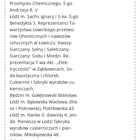
Przemysłu Chemicznego. Ś-go
Andrzeja 8. \/
Łódź m. Sachs Ignacy i S-ka. Ś-go
Benedykta 3. Reprezentanci To-
warzystwa Łowickiego przetwo-
rów Ohemicznych i nawozów
sztucznych w Łowiczu. Kwasy:
Siarczany, Solny i Saletrzany.
Siarczany: Sodu i Miedzi. Re-
prezentacja T-wa Akc. „Elek-
tryczność" w Ząbkowicach. So-
da kaustyczna i chlorek.
Cukiernie i fabryki wyrobów cu-
kierniczych,
Będzin m. Gołębiowski Bolesław.
Łódź m. Bąkowska Wacława, (Rie-
se i Piotrowski), Piotrkowska 43.
Łódź m. Hanke 0. dawniej K. Jen-
de. Pierwsza w Łodzi fabryka
wyrobów cukierniczych i pier-
ników. Mikołajewska 48.