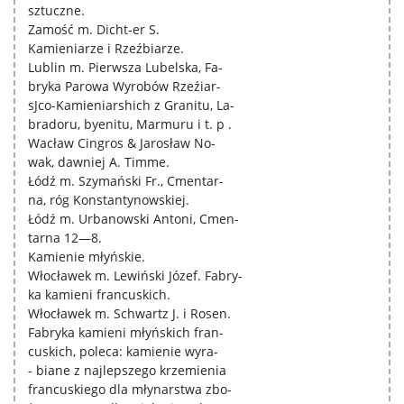
sztuczne.
Zamość m. Dicht-er S.
Kamieniarze i Rzeźbiarze.
Lublin m. Pierwsza Lubelska, Fa-
bryka Parowa Wyrobów Rzeźiar-
sJco-Kamieniarshich z Granitu, La-
bradoru, byenitu, Marmuru i t. p .
Wacław Cingros & Jarosław No-
wak, dawniej A. Timme.
Łódź m. Szymański Fr., Cmentar-
na, róg Konstantynowskiej.
Łódź m. Urbanowski Antoni, Cmen-
tarna 12—8.
Kamienie młyńskie.
Włocławek m. Lewiński Józef. Fabry-
ka kamieni francuskich.
Włocławek m. Schwartz J. i Rosen.
Fabryka kamieni młyńskich fran-
cuskich, poleca: kamienie wyra-
- biane z najlepszego krzemienia
francuskiego dla młynarstwa zbo-