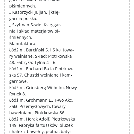
piśmiennych.
„ Kasprzycki Juljan, |księ-
garnia polska.
„ Szyfman S-wie. Księ-gar-
nia i skład materjałów pi-
śmiennych.
Manufaktura.
Łódź m. Barciński S. i S ka, towa-
ry wełniane. Skład: Piotrkowska
48. Fabryka: Tylna 4—6.
Łódź m. Ebchard B-cia Piotrkow-
ska 57. Chustki wełniane i kam-
garnowe.
Łódź m. Grinsberg Wilhelm, Nowy-
Rynek 8.
Łódź m. Grohmann L., T-wo Akc.
Zakł, Przemysłowych, towary
bawełniane, Piotrkowska 86.
Łódź m. Horak Adolf, Piotrkowska
149. Fabryka fartuszków, bluzek
i halek z bawełny, płótna, batys-