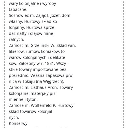
wary kolonjalne i wyroby
tabaczne.
Sosnowiec m. Zając I. Jozef, dom
własny. Hurtowy skład ko-
lonjalny. Hurtowa sprze-
daż nafty i olejów mine-
ralnych.
Zamość m. Grzeliński W. Skład win,
likierów, rumów, koniaków, to-
warów kolonjalnych i delikate-
sów. Założony w r. 1881. Wszy-
stkie towary importowane bez-
pośrednio. Własna zapasowa piw-
nica w Tokaju (na Węgrzech).
Zamość m. Listhaus Aron. Towary
kolonjalne, materjały piś-
mienne i tytoń.
Zamośé m. Wolfenfeld P. Hurtowy
skład towarów kolonjal-
nych.
Konserwy.