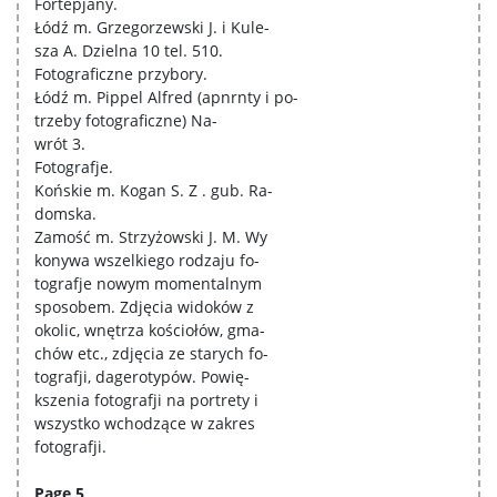
Fortepjany.
Łódź m. Grzegorzewski J. i Kule-
sza A. Dzielna 10 tel. 510.
Fotograficzne przybory.
Łódź m. Pippel Alfred (apnrnty i po-
trzeby fotograficzne) Na-
wrót 3.
Fotografje.
Końskie m. Kogan S. Z . gub. Ra-
domska.
Zamość m. Strzyżowski J. M. Wy
konywa wszelkiego rodzaju fo-
tografje nowym momentalnym
sposobem. Zdjęcia widoków z
okolic, wnętrza kościołów, gma-
chów etc., zdjęcia ze starych fo-
tografji, dagerotypów. Powię-
kszenia fotografji na portrety i
wszystko wchodzące w zakres
fotografji.
Page 5