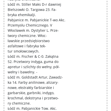
Łódź m. Stiller Maks D-r dawniej
Bielszowki O. Targowa 23. Fa-
bryka ehemikalji.
Pabjanice m. Pabjanickie T-wo Akc.
Przemysłu Chemicznego. V
Włocławek m. Dystylier L. Prze-
twory chemiczne. Włoc-
ławskie przedsiębiorstwo
asfaltowe i fabryka tek-
tur smołowcowych.
Łódź m. Fischer & C-0. Zakątna
52. Przetwory indyga, guma do
apretur i szlichty do wełny, pół-
wełny i bawełny. -
Łódź m. Goldstadt Artur, Zawadz-
ka 14. Farby anilinowe, alizary-
nowe, ekstrakty farbiarskie i
garbarskie, garbniki, indygo,
krochmal, dekstryna i przetwo-
ry chemiczne.
Łódź m. Pabjanickie Tow. Akc.