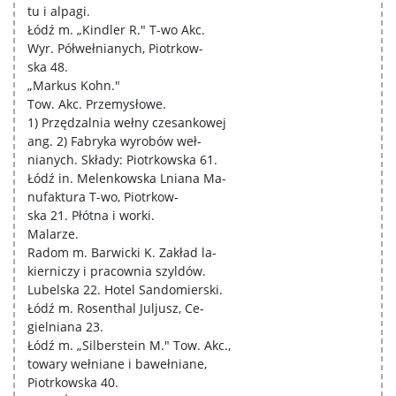
tu i alpagi.
Łódź m. „Kindler R." T-wo Akc.
Wyr. Półwełnianych, Piotrkow-
ska 48.
„Markus Kohn."
Tow. Akc. Przemysłowe.
1) Przędzalnia wełny czesankowej
ang. 2) Fabryka wyrobów weł-
nianych. Składy: Piotrkowska 61.
Łódź in. Melenkowska Lniana Ma-
nufaktura T-wo, Piotrkow-
ska 21. Płótna i worki.
Malarze.
Radom m. Barwicki K. Zakład la-
kierniczy i pracownia szyldów.
Lubelska 22. Hotel Sandomierski.
Łódź m. Rosenthal Juljusz, Ce-
gielniana 23.
Łódź m. „Silberstein M." Tow. Akc.,
towary wełniane i bawełniane,
Piotrkowska 40.