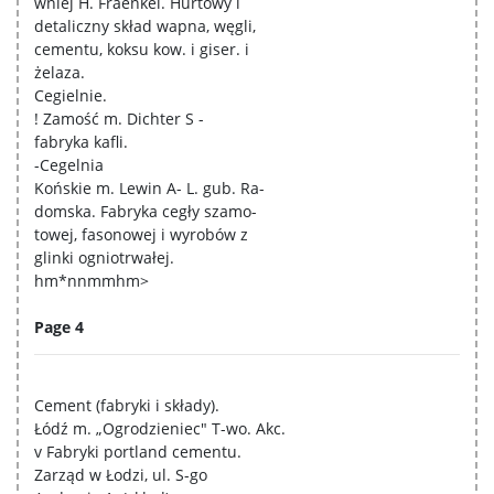
wniej H. Fraenkel. Hurtowy i
detaliczny skład wapna, węgli,
cementu, koksu kow. i giser. i
żelaza.
Cegielnie.
! Zamość m. Dichter S -
fabryka kafli.
-Cegelnia
Końskie m. Lewin A- L. gub. Ra-
domska. Fabryka cegły szamo-
towej, fasonowej i wyrobów z
glinki ogniotrwałej.
hm*nnmmhm>
Page 4
Cement (fabryki i składy).
Łódź m. „Ogrodzieniec" T-wo. Akc.
v Fabryki portland cementu.
Zarząd w Łodzi, ul. S-go