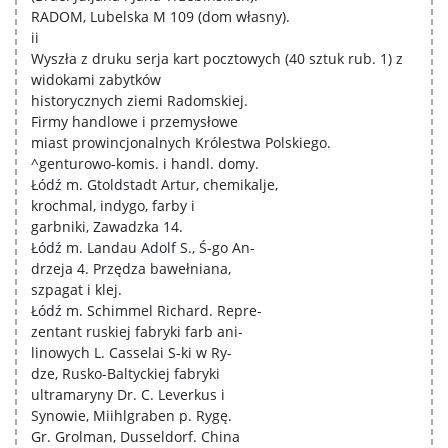
RADOM, Lubelska M 109 (dom własny).
ii
Wyszła z druku serja kart pocztowych (40 sztuk rub. 1) z
widokami zabytków
historycznych ziemi Radomskiej.
Firmy handlowe i przemysłowe
miast prowincjonalnych Królestwa Polskiego.
^genturowo-komis. i handl. domy.
Łódź m. Gtoldstadt Artur, chemikalje,
krochmal, indygo, farby i
garbniki, Zawadzka 14.
Łódź m. Landau Adolf S., Ś-go An-
drzeja 4. Przędza bawełniana,
szpagat i klej.
Łódź m. Schimmel Richard. Repre-
zentant ruskiej fabryki farb ani-
linowych L. Casselai S-ki w Ry-
dze, Rusko-Baltyckiej fabryki
ultramaryny Dr. C. Leverkus i
Synowie, Miihlgraben p. Rygę.
Gr. Grolman, Dusseldorf. China