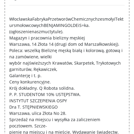
WłocławskaFabrykaPrzetworówChemicznychzesmołyiTekt
ursmołowcowychBENJAMINGOLDEiS=ka.
(ogłoszenienaszmuctytule).
Magazyn i pracownia bielizny męskiej
Warszawa, 14 Złota 14 (drugi dom od Marszałkowskiej).
Poleca: wszelką Bieliznę męską białą i kolorową, gotową i
na zamówiene, wielki
wybór najświeższych Krawatów, Skarpetek, Trykotowych
garniturów, Rękawiczek,
Galanterję i t. p.
Ceny konkurencyjne.
Krój dokładny. Q Robota solidna.
P. P. STUDENTOM 10% USTĘPSTWA.
INSTYTUT SZCZEPIENIA OSPY
Dra T. STĘPNIEWSKIEGO
Warszawa, ulica Złota No 28.
Sprzedaż na miejscu i wysyłka za zaliczeniem
pocztowem. Szcze-
pienie na miejscu i na mieście. Wydawanie świadectw.