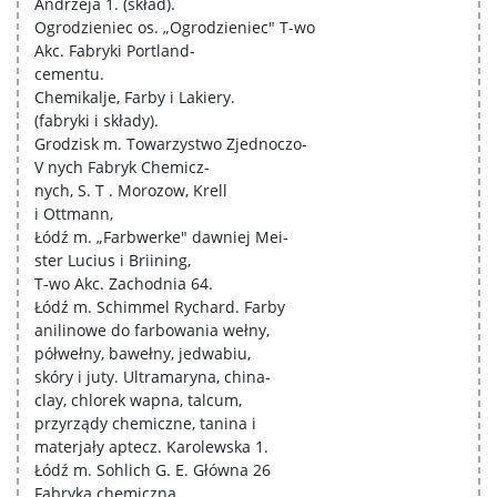
Andrzeja 1. (skład).
Ogrodzieniec os. „Ogrodzieniec" T-wo
Akc. Fabryki Portland-
cementu.
Chemikalje, Farby i Lakiery.
(fabryki i składy).
Grodzisk m. Towarzystwo Zjednoczo-
V nych Fabryk Chemicz-
nych, S. T . Morozow, Krell
i Ottmann,
Łódź m. „Farbwerke" dawniej Mei-
ster Lucius i Briining,
T-wo Akc. Zachodnia 64.
Łódź m. Schimmel Rychard. Farby
anilinowe do farbowania wełny,
półwełny, bawełny, jedwabiu,
skóry i juty. Ultramaryna, china-
clay, chlorek wapna, talcum,
przyrządy chemiczne, tanina i
materjały aptecz. Karolewska 1.
Łódź m. Sohlich G. E. Główna 26
Fabryka chemiczna.