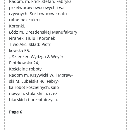
Radom. m. Frick Stefan. Fabryka
przetworów owocowych i wa-
rzywnych. Soki owocowe natu-
ralne bez cukru.
Koronki.
Łódż m. Drezdeńskiej Manufaktury
Firanek, Tiulu i Koronek
T-wo Akc. Skład: Piotr-
kowska 55.
„ Szlenker, Wydźga & Weyër.
Piotrkowska 24,
Kościelne roboty.
Radom m. Krzywicki W. i Moraw-
ski M.,Lubelska 46. Fabry-
ka robót kościelnych, salo-
nowych, stolarskich, rzeź-
biarskich i pozłotniczych.
Page 6