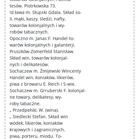
tesów. Piotrkowska 73.
!d.ława m. Słupski Gdala. Skład so-
li, mąki, kaszy, śledzi, nafty,
towarów kolonjalnych i wy-
robów tabacznych.
Opoczno m. Janas F. Handel to-
warów kolonjalnych i galanterji.
Pruszków-Zomerfeld Stanisław.
Skład win, towarów kolonjal-
nych i delikatesów.
Sochaczew m. Żmijewski Wincenty
Handel win, koniaków, likierów,
piwa z browaru E. Reich i S-wie.
Sochaczew m. Grruberski F. kolonjal-
ne towary, delikatesy, wy-
roby tabac2ne.
„ Przedpełski, W. (wina).
„ Siedlecki Stefan. Skład win
wódek, likierów, koniaków
krajowych i zagranicznych,
piwa, porteru, miodu. To-