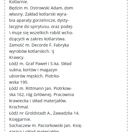
Kotlarnie.
Będzin m. Ostrowski Adam, dom
własny. Zakład kotlarski wyra-
bia aparaty gorzelnicze, dysty-
lacyjne do spirytusu, oraz podej-
\ muje się wszelkich robót wcho-
dzącycłi w zakres kotlarstwa.
Zamość m. Decorde F. Fabryka
wyrobów kotlarskich. \J
Krawcy.
Łódź m. Graf Paweł i S-ka. Skład
sukna, kortów i magazyn
ubiorów męskich. Piotrko-
wska 190.
Łódź m. Rittmann Jan. Piotrkow-
ska 162, róg Grłównej. Pracownia
krawiecka i skład materjałów.
Krochmal.
Łódź nr Groldstadt A., Zawadzka 14.
Księgarnie.
Sochaczew m. Paciorkowski Jan. Księ-
garnia i skład materjałów