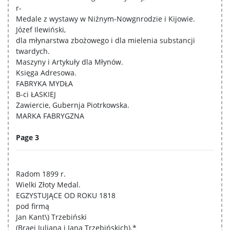
r-
Medale z wystawy w Niźnym-Nowgnrodzie i Kijowie.
Józef Ilewiński,
dla młynarstwa zbożowego i dla mielenia substancji
twardych.
Maszyny i Artykuły dla Młynów.
Księga Adresowa.
FABRYKA MYDŁA
B-ci ŁASKIEJ
Zawiercie, Gubernja Piotrkowska.
MARKA FABRYGZNA
Page 3
Radom 1899 r.
Wielki Złoty Medal.
EGZYSTUJĄCE OD ROKU 1818
pod firmą
Jan Kant\) Trzebiński
(Braei Juljana i Jana Trzebińskich).*