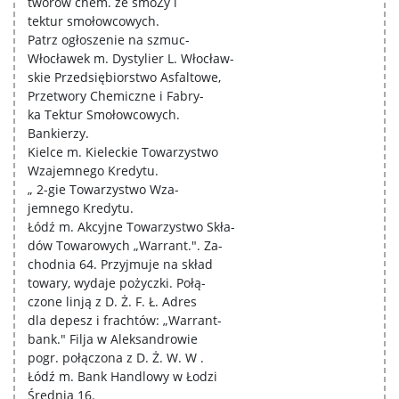
tworów chem. ze smoZy i
tektur smołowcowych.
Patrz ogłoszenie na szmuc-
Włocławek m. Dystylier L. Włocław-
skie Przedsiębiorstwo Asfaltowe,
Przetwory Chemiczne i Fabry-
ka Tektur Smołowcowych.
Bankierzy.
Kielce m. Kieleckie Towarzystwo
Wzajemnego Kredytu.
„ 2-gie Towarzystwo Wza-
jemnego Kredytu.
Łódź m. Akcyjne Towarzystwo Skła-
dów Towarowych „Warrant.". Za-
chodnia 64. Przyjmuje na skład
towary, wydaje pożyczki. Połą-
czone linją z D. Ż. F. Ł. Adres
dla depesz i frachtów: „Warrant-
bank." Filja w Aleksandrowie
pogr. połączona z D. Ż. W. W .
Łódź m. Bank Handlowy w Łodzi
Średnia 16.