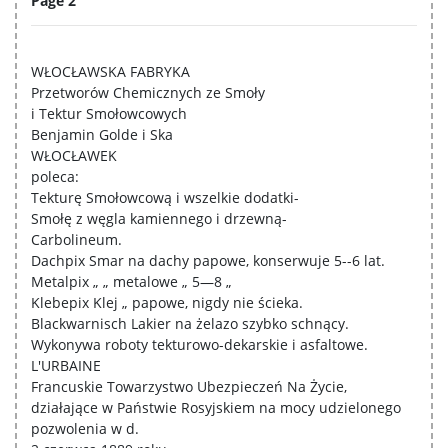
Page 2
WŁOCŁAWSKA FABRYKA
Przetworów Chemicznych ze Smoły
i Tektur Smołowcowych
Benjamin Golde i Ska
WŁOCŁAWEK
poleca:
Tekturę Smołowcową i wszelkie dodatki-
Smołę z węgla kamiennego i drzewną-
Carbolineum.
Dachpix Smar na dachy papowe, konserwuje 5--6 lat.
Metalpix „ „ metalowe „ 5—8 „
Klebepix Klej „ papowe, nigdy nie ścieka.
Blackwarnisch Lakier na żelazo szybko schnący.
Wykonywa roboty tekturowo-dekarskie i asfaltowe.
L'URBAINE
Francuskie Towarzystwo Ubezpieczeń Na Życie,
działające w Państwie Rosyjskiem na mocy udzielonego
pozwolenia w d.