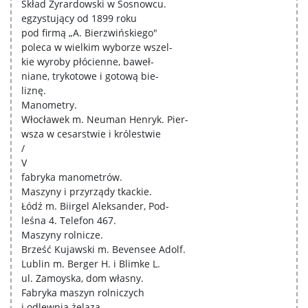
Skład Żyrardowski w Sosnowcu.
egzystujący od 1899 roku
pod firmą „A. Bierzwińskiego"
poleca w wielkim wyborze wszel-
kie wyroby płócienne, baweł-
niane, trykotowe i gotową bie-
liznę.
Manometry.
Włocławek m. Neuman Henryk. Pier-
wsza w cesarstwie i królestwie
/
V
fabryka manometrów.
Maszyny i przyrządy tkackie.
Łódź m. Biirgel Aleksander, Pod-
leśna 4. Telefon 467.
Maszyny rolnicze.
Brześć Kujawski m. Bevensee Adolf.
Lublin m. Berger H. i Blimke L.
ul. Zamoyska, dom własny.
Fabryka maszyn rolniczych
i odlewnia żelaza.