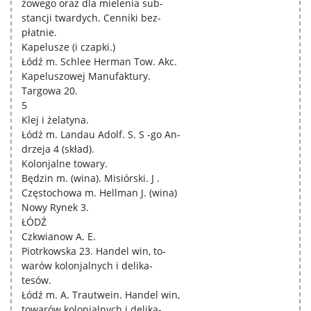
żowego oraz dla mielenia sub-
stancji twardych. Cenniki bez-
płatnie.
Kapelusze (i czapki.)
Łódź m. Schlee Herman Tow. Akc.
Kapeluszowej Manufaktury.
Targowa 20.
5
Klej i żelatyna.
Łódź m. Landau Adolf. S. S -go An-
drzeja 4 (skład).
Kolonjalne towary.
Będzin m. (wina). Misiórski. J .
Częstochowa m. Hellman J. (wina)
Nowy Rynek 3.
ŁÓDŹ
Czkwianow A. E.
Piotrkowska 23. Handel win, to-
warów kolonjalnych i delika-
tesów.
Łódź m. A. Trautwein. Handel win,
towarów kolonjalnych i delika-