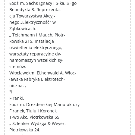
Łódź m. Sachs Ignacy i S-ka. S -go
Benedykta 3. Reprezenta-
cja Towarzystwa Akcyj-
nego „Elektryczność" w
Ząbkowicach.
„ Teichmann i Mauch, Piotr-
kowska 215. Instalacja
oświetlenia elektrycznego,
warsztaty reparacyjne dy-
namomaszyn wszelkich sy-
stemów.
Włocławekm. ELhenwald A. Włoc-
ławska Fabryka Elektrotech-
niczna. ;
"I
Firanki.
Łódź m. Drezdeńskiej Manufaktury
Firanek, Tiulu i Koronek
T-wo Akc. Piotrkowska 55.
„ Szlenker Wydżga & Weyer,
Piotrkowska 24.