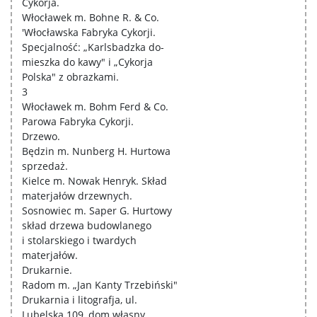
Cykorja.
Włocławek m. Bohne R. & Co.
'Włocławska Fabryka Cykorji.
Specjalność: „Karlsbadzka do-
mieszka do kawy" i „Cykorja
Polska" z obrazkami.
3
Włocławek m. Bohm Ferd & Co.
Parowa Fabryka Cykorji.
Drzewo.
Będzin m. Nunberg H. Hurtowa
sprzedaż.
Kielce m. Nowak Henryk. Skład
materjałów drzewnych.
Sosnowiec m. Saper G. Hurtowy
skład drzewa budowlanego
i stolarskiego i twardych
materjałów.
Drukarnie.
Radom m. „Jan Kanty Trzebiński"
Drukarnia i litografja, ul.
Lubelska 109, dom własny.