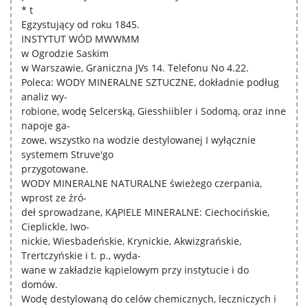
* t
Egzystujący od roku 1845.
INSTYTUT WÓD MWWMM
w Ogrodzie Saskim
w Warszawie, Graniczna JVs 14. Telefonu No 4.22.
Poleca: WODY MINERALNE SZTUCZNE, dokładnie podług
analiz wy-
robione, wodę Selcerską, Giesshiibler i Sodomą, oraz inne
napoje ga-
zowe, wszystko na wodzie destylowanej I wyłącznie
systemem Struve'go
przygotowane.
WODY MINERALNE NATURALNE świeżego czerpania,
wprost ze źró-
deł sprowadzane, KĄPIELE MINERALNE: Ciechocińskie,
Cieplickle, Iwo-
nickie, Wiesbadeńskie, Krynickie, Akwizgrańskie,
Trertczyńskie i t. p., wyda-
wane w zakładzie kąpielowym przy instytucie i do
domów.
Wodę destylowaną do celów chemicznych, leczniczych i