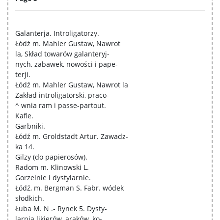
Galanterja. Introligatorzy.
Łódź m. Mahler Gustaw, Nawrot
la, Skład towarów galanteryj-
nych, zabawek, nowości i pape-
terji.
Łódź m. Mahler Gustaw, Nawrot la
Zakład introligatorski, praco-
^ wnia ram i passe-partout.
Kafle.
Garbniki.
Łódź m. Groldstadt Artur. Zawadz-
ka 14.
Gilzy (do papierosów).
Radom m. Klinowski L.
Gorzelnie i dystylarnie.
Łódź, m. Bergman S. Fabr. wódek
słodkich.
Łuba M. N .- Rynek 5. Dysty-
larnia likierów, araków, ko-