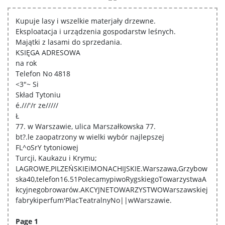
Kupuje lasy i wszelkie materjały drzewne.
Eksploatacja i urządzenia gospodarstw leśnych.
Majątki z lasami do sprzedania.
KSIĘGA ADRESOWA
na rok
Telefon No 4818
<3"~ Si
Skład Tytoniu
é.///'/r ze/////
Ł
77. w Warszawie, ulica Marszałkowska 77.
bt?.le zaopatrzony w wielki wybór najlepszej
FL^oSrY tytoniowej
Turcji, Kaukazu i Krymu;
LAGROWE,PILZEŃSKIEiMONACHIJSKIE.Warszawa,Grzybow
ska40,telefon16.51PolecamypiwoRygskiegoTowarzystwaA
kcyjnegobrowarów.AKCYJNETOWARZYSTWOWarszawskiej
fabrykiperfum'PlacTeatralnyNo||wWarszawie.
Page 1