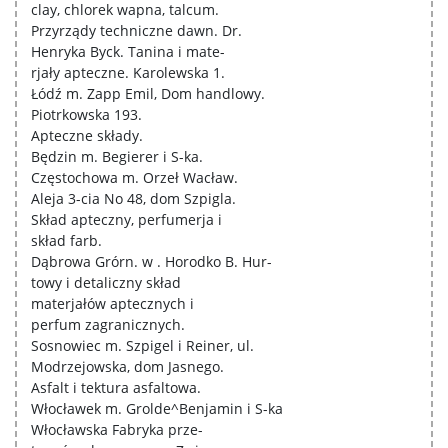
clay, chlorek wapna, talcum.
Przyrządy techniczne dawn. Dr.
Henryka Byck. Tanina i mate-
rjały apteczne. Karolewska 1.
Łódź m. Zapp Emil, Dom handlowy.
Piotrkowska 193.
Apteczne składy.
Będzin m. Begierer i S-ka.
Częstochowa m. Orzeł Wacław.
Aleja 3-cia No 48, dom Szpigla.
Skład apteczny, perfumerja i
skład farb.
Dąbrowa Grórn. w . Horodko B. Hur-
towy i detaliczny skład
materjałów aptecznych i
perfum zagranicznych.
Sosnowiec m. Szpigel i Reiner, ul.
Modrzejowska, dom Jasnego.
Asfalt i tektura asfaltowa.
Włocławek m. Grolde^Benjamin i S-ka
Włocławska Fabryka prze-