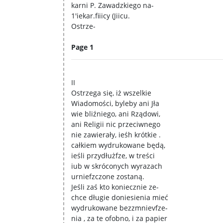
karni P. Zawadzkiego na-
1'iekar.fiiicy (Jiicu.
Ostrze-
Page 1
II
Ostrzega się, iż wszelkie
Wiadomości, byleby ani Jła
wie bliźniego, ani Rządowi,
ani Religii nic przeciwnego
nie zawierały, ieśh krótkie .
całkiem wydrukowane będą,
ieśli przydłużfze, w treści
iub w skróconych wyrazach
urniefzczone zostaną.
Jeśli zaś kto koniecznie ze-
chce długie doniesienia mieć
wydrukowane bezzmnievfze-
nia , za te ofobno, i za papier