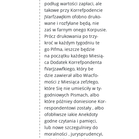
podług wartości zapłaci, ale
takowe przy Korrefpodencie
JVarfzawJkim ofobno druko-
wane i rozfyłane będą, nie
zaś w farnym onego Korpusie.
Prócz drukowania po trzy-
kroć w każdym tygodniu te
go Pifma, ieszcze będzie
na początku każdego Miesią-
ca Dodatek Korrefpondenta
fVarJzawfkiego, który be
dzie zawierał albo Wiacfo-
mości z Miesiąca zefzłego,
które Się nie umieściły w ty-
godniowych Pismach, albo
które póżniey doniesione Kor-
respondentowi zostały , ałbo
ofobłiwsze iakie Anekdoty
godne czytania i pamięci,
lub nowe szczegulniey do
moralności , jurysprudencyi,