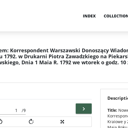
INDEX
COLLECTIO
em: Korrespondent Warszawski Donoszący Wiadom
u 1792. w Drukarni Piotra Zawadzkiego na Piekars
kiego, Dnia 1 Maia R. 1792 we wtorek o godz. 10 
Descripti
Title:
Nowe
/9
Korrespon
Kraiowe y 
Maia Roku 