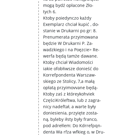
mogą bydź opłacone Zło-
tych 6.
Ktoby poiedynczo każdy
Exemplarz chciał kupić , do-
stanie w Drukarni po gr: 8.
Prenumerata przyimowana
będzie W Drukarni P. Za-
wadzkiego i na Poęzcie> Re-
werfa będą tamże dawane.
Ktoby chciał Wiadomości
iakie ofobłiwsze donieść do
Korrefpondenta Warszaw-
skiego ze Stolicy, 7,a małą
opłatą przyimovvane będą-
Ktoby zaś z któreykohviek
CzęściKróleftwa, lub z zagra-
nicy nadeftał, a warte były
doniesienia, przyięte zosta-
ną, byleby iłsty były franco,
pod adrełlem: Do Kdrrefpqn-
denta Wa rfza wfkieg o, w Dru-