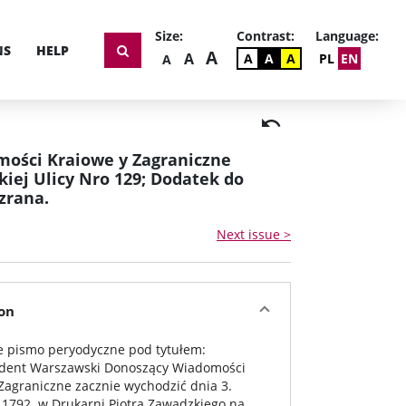
Size:
Contrast:
Language:
NS
HELP
THE BIGGEST FONT SI
A
BIGGER FONT SIZE
A
DEFAULT CONSTRAST
CONSTRAST WHITE 
CONSTRAST BLAC
DEFAULT FONT SIZE
A
A
A
PL
EN
A
ości Kraiowe y Zagraniczne
kiej Ulicy Nro 129; Dodatek do
zrana.
Next issue >
on
 pismo peryodyczne pod tytułem:
dent Warszawski Donoszący Wiadomości
Zagraniczne zacznie wychodzić dnia 3.
1792. w Drukarni Piotra Zawadzkiego na