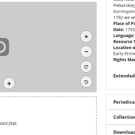
Piekarskie
Korrespon
1792 we wt
Place of P
Date:
1792
Language
Resource 
Location o
Early Prin
Rights M
Extended
Periodica
Collectio
NICZNE:
Downloa