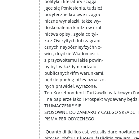
polityki i literatury ściąga-
jące się Poniesienia, tudzież
pożyteczne kraiowe i zagra-
niczne wynalazki, także wy-
doskonalenia kimfztow i rol-
nictwa opisy , zgoła co tyl-
ko z Oyczyltych lub zagrani-
cznych naypóznieyfzyćhNo-
win , doydzie Wiadomości,
z przyzwoitemu iakie powin-
ny być w każdym rodzaiu
publicznychPifm warunkami,
będzie podług niżey oznaczo-
nych prawideł, wyrażone.
Ten Korrefpondent IFarfźawfki w takowym Fo
i na papierze iako i Prospekt wydawany będzie
TŁUMACZENIE SIE
SrOSOWNE DO ZAMIARU Y CAŁEGO SKŁADU 
PISMA PERIODYCZNEGO.
—
jQuantó dijjicilius est, vetuslis dare novitatem
nitoran, obfcuris lucern, fasłiditis grałiam , r