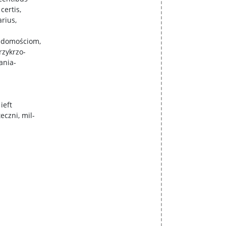
certis,
arius,
adomościom,
rzykrzo-
ania-
ieft
eczni, mil-