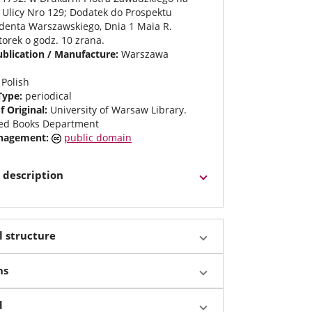
j Ulicy Nro 129; Dodatek do Prospektu
denta Warszawskiego, Dnia 1 Maia R.
orek o godz. 10 zrana.
ublication / Manufacture:
Warszawa
:
Polish
Type:
periodical
f Original:
University of Warsaw Library.
ted Books Department
anagement:
public domain
 description
l structure
ns
d