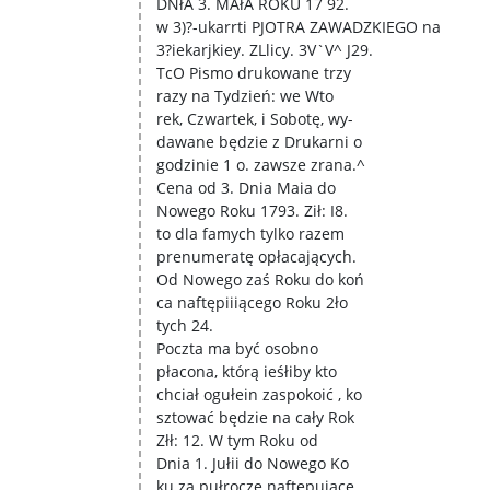
DNłA 3. MAłA ROKU 17 92.
w 3)?-ukarrti PJOTRA ZAWADZKIEGO na
3?iekarjkiey. ZLlicy. 3V`V^ J29.
TcO Pismo drukowane trzy
razy na Tydzień: we Wto
rek, Czwartek, i Sobotę, wy-
dawane będzie z Drukarni o
godzinie 1 o. zawsze zrana.^
Cena od 3. Dnia Maia do
Nowego Roku 1793. Ził: I8.
to dla famych tylko razem
prenumeratę opłacających.
Od Nowego zaś Roku do koń
ca naftępiiiącego Roku 2ło
tych 24.
Poczta ma być osobno
płacona, którą ieśłiby kto
chciał ogułein zaspokoić , ko
sztować będzie na cały Rok
Złł: 12. W tym Roku od
Dnia 1. Jułii do Nowego Ko
ku za pułrocze naftępuiące,