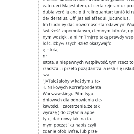
eatn ueri Majestatem, ut certa rejerantur pro 
dubia veró ią ancipiti relinquantar; tantó id r
de/ideratius, Qffi jas esl afśequi, jucundius.
Im trudniey dać nowotność starodawnym Wi
świeżość zapomnianym, ciemnym iafność, up
nym wdzięki. a nii^r Trnjrrp taką prawdy wsp
łość, iżby% szych 4zieX okazywajfc
ę Istota,
nr
Istota, a niepewnych wątpliwość, tym rzecz to 
rzadsza , i przeto pożądańfza, a ieśli się uskut
sza.
"jVTależałoby w każdym z ta-
-L NI kowych Korrefpondenta
Warszawskiego Pifm tygo-
dniowych dla odnowienia cie-
kawości, i zaostrzenia,(że tak
wyrażę ) do czytania appe
tytu, dać nowy iaki na fa-
mym począt`ku napis czyli
zdanie ofobliwfze, lub prze-