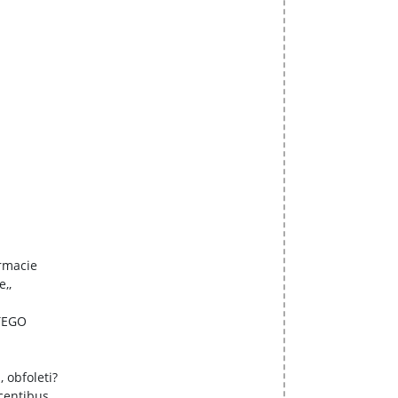
rmacie
,,
TEGO
, obfoleti?
ecentibus