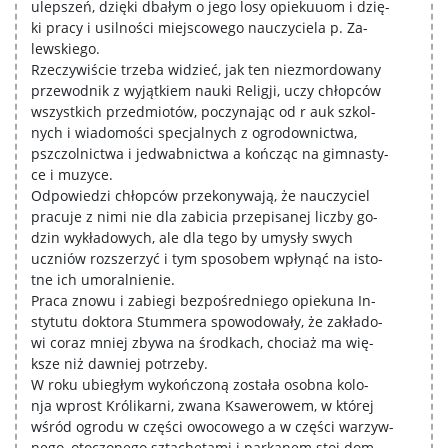
ulepszeń, dzięki dbałym o jego losy opiekuuom i dzię-
ki pracy i usilności miejscowego nauczyciela p. Za-
lewskiego.
Rzeczywiście trzeba widzieć, jak ten niezmordowany
przewodnik z wyjątkiem nauki Religji, uczy chłopców
wszystkich przedmiotów, poczynając od r auk szkol-
nych i wiadomości specjalnych z ogrodownictwa,
pszczolnictwa i jedwabnictwa a kończąc na gimnasty-
ce i muzyce.
Odpowiedzi chłopców przekonywają, że nauczyciel
pracuje z nimi nie dla zabicia przepisanej liczby go-
dzin wykładowych, ale dla tego by umysły swych
uczniów rozszerzyć i tym sposobem wpłynąć na isto-
tne ich umoralnienie.
Praca znowu i zabiegi bezpośredniego opiekuna In-
stytutu doktora Stummera spowodowały, że zakłado-
wi coraz mniej zbywa na środkach, chociaż ma wię-
ksze niż dawniej potrzeby.
W roku ubiegłym wykończoną została osobna kolo-
nja wprost Królikarni, zwana Ksawerowem, w której
wśród ogrodu w części owocowego a w części warzyw-
nego, otoczonego sztachetami i parkanem stoi dom