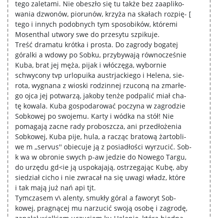
tego zaletami. Nie obeszło się tu także bez zaapliko-
wania dzwonów, piorunów, krzyża na skałach rozpię- [
tego i innych podobnych tym sposobików, któremi
Mosenthal utwory swe do przesytu szpikuje.
Treść dramatu krótka i prosta. Do zagrody bogatej
góralki a wdowy po Sobku, przybywają równocześnie
Kuba, brat jej męża, pijak i włóczęga, wybornie
schwycony tvp urlopuika austrjackiego i Helena, sie-
rota, wygnana z wioski rodzinnej rzuconą na zmarłe-
go ojca jej potwarzą, jakoby tenże podpalić miał cha-
tę kowala. Kuba gospodarować poczyna w zagrodzie
Sobkowej po swojemu. Karty i wódka na stół! Nie
pomagają zacne rady proboszcza, ani przedłożenia
Sobkowej, Kuba pije, hula, a racząc bratową żartobli-
we m ,,servus'' obiecuje ją z posiadłości wyrzucić. Sob-
k wa w obronie swych p-aw jedzie do Nowego Targu,
do urzędu gd<ie ją uspokajają, ostrzegając Kubę, aby
siedział cicho i nie zwracał na się uwagi władz, które
i tak mają już nań api tjt.
Tymczasem v\ alenty, smukły góral a faworyt Sob-
kowej, pragnącej mu narzucić swoją osobę i zagrodę,