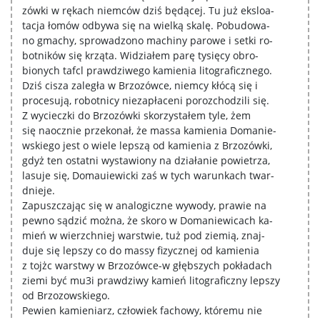
zówki w rękach niemców dziś będącej. Tu już eksloa-
tacja łomów odbywa się na wielką skalę. Pobudowa-
no gmachy, sprowadzono machiny parowe i setki ro-
botników się krząta. Widziałem parę tysięcy obro-
bionych tafcl prawdziwego kamienia litograficznego.
Dziś cisza zaległa w Brzozówce, niemcy kłócą się i
procesują, robotnicy niezapłaceni porozchodzili się.
Z wycieczki do Brzozówki skorzystałem tyle, żem
się naocznie przekonał, że massa kamienia Domanie-
wskiego jest o wiele lepszą od kamienia z Brzozówki,
gdyż ten ostatni wystawiony na działanie powietrza,
lasuje się, Domauiewicki zaś w tych warunkach twar-
dnieje.
Zapuszczając się w analogiczne wywody, prawie na
pewno sądzić można, że skoro w Domaniewicach ka-
mień w wierzchniej warstwie, tuż pod ziemią, znaj-
duje się lepszy co do massy fizycznej od kamienia
z tojżc warstwy w Brzozówce-w głębszych pokładach
ziemi być mu3i prawdziwy kamień litograficzny lepszy
od Brzozowskiego.
Pewien kamieniarz, człowiek fachowy, któremu nie