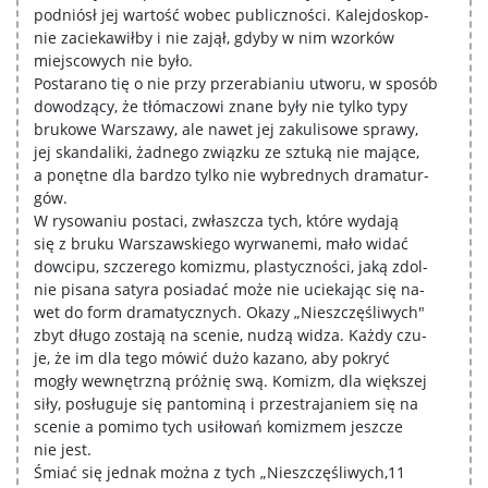
podniósł jej wartość wobec publiczności. Kalejdoskop-
nie zaciekawiłby i nie zajął, gdyby w nim wzorków
miejscowych nie było.
Postarano tię o nie przy przerabianiu utworu, w sposób
dowodzący, że tłómaczowi znane były nie tylko typy
brukowe Warszawy, ale nawet jej zakulisowe sprawy,
jej skandaliki, żadnego związku ze sztuką nie mające,
a ponętne dla bardzo tylko nie wybrednych dramatur-
gów.
W rysowaniu postaci, zwłaszcza tych, które wydają
się z bruku Warszawskiego wyrwanemi, mało widać
dowcipu, szczerego komizmu, plastyczności, jaką zdol-
nie pisana satyra posiadać może nie uciekając się na-
wet do form dramatycznych. Okazy „Nieszczęśliwych"
zbyt długo zostają na scenie, nudzą widza. Każdy czu-
je, że im dla tego mówić dużo kazano, aby pokryć
mogły wewnętrzną próżnię swą. Komizm, dla większej
siły, posługuje się pantominą i przestrajaniem się na
scenie a pomimo tych usiłowań komizmem jeszcze
nie jest.
Śmiać się jednak można z tych „Nieszczęśliwych,11