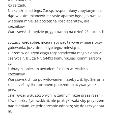
go zarządu.
Niezależnie od tego, Zarząd wspomniony zapytanym bę-
dąc, w jakim mianowicie czasie aparaty będą gotowe za-
wiadomił mnie, że potrzebna ilość aparatéw, dla
rzeźników
Warszawskich będzie prjygotowaną na dzień 25 lipca r. b
.,
życzący więc sobie, mogą nabywać takowe w miarę przy-
gotowania, już z dniem Igo tegoż miesiąca.
O czem w dalszym ciąga rozporządzenia mego z dnia 21
czerwca r. b ., za Nr. 54493 komunikując Kommisarzom
cyr-
kułowym, polecam uwiadomić o tem wszystkich
rzeźników
Warszawskich, za pokwitowaniem, ażeby z d. Igo Sierpnia
r. b ., rzeź bydła sposobem poprzednio używanym, z
przy-
czyn wyżej wyłuszczonych, w żadnym razie przez rzeźni-
ków (oprócz żydowskich), nie praktykowała się; przy czem
nadmieniam, że jednocześnie odnoszę się do Prezydenta
m.