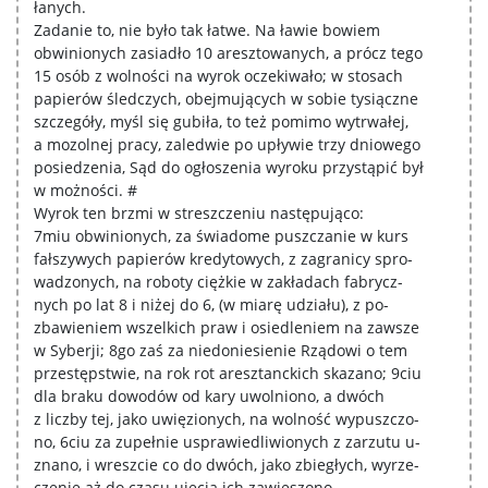
łanych.
Zadanie to, nie było tak łatwe. Na ławie bowiem
obwinionych zasiadło 10 aresztowanych, a prócz tego
15 osób z wolności na wyrok oczekiwało; w stosach
papierów śledczych, obejmujących w sobie tysiączne
szczegóły, myśl się gubiła, to też pomimo wytrwałej,
a mozolnej pracy, zaledwie po upływie trzy dniowego
posiedzenia, Sąd do ogłoszenia wyroku przystąpić był
w możności. #
Wyrok ten brzmi w streszczeniu następująco:
7miu obwinionych, za świadome puszczanie w kurs
fałszywych papierów kredytowych, z zagranicy spro-
wadzonych, na roboty ciężkie w zakładach fabrycz-
nych po lat 8 i niżej do 6, (w miarę udziału), z po-
zbawieniem wszelkich praw i osiedleniem na zawsze
w Syberji; 8go zaś za niedoniesienie Rządowi o tem
przestępstwie, na rok rot aresztanckich skazano; 9ciu
dla braku dowodów od kary uwolniono, a dwóch
z liczby tej, jako uwięzionych, na wolność wypuszczo-
no, 6ciu za zupełnie usprawiedliwionych z zarzutu u-
znano, i wreszcie co do dwóch, jako zbiegłych, wyrze-
czenie aż do czasu ujęcia ich zawieszono.