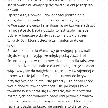
sfałszowane w Szwajcarji dostarczał, a oni je rozprze-
dawali.
Operacja ta, z powodu dokładności podrobienia,
szczęśliwie udawała się aż do czasu przytrzymania
w Warszawie owego Tenenbauma, po którym śledztwo
jak po nitce do kłębka doszło, to jest osoby mające
udział w bandzie wykryło i zatrzymało z wyjątkiem
tylko dwóch, które ucieczką za granicę uratowa-
ły się.
Sprowadzeni tu do Warszawy przestępcy, przyznali
się do winy, nie kryjąc, że między sobą zawarli pi-
śmienną ugodę, w celu prowadzenia handlu fałszywe-
mi pieniędzmi, naturalnie dla wspólnej korzyści, zobo-
wiązawszy się do najgłębszej tajemnicy i wzajemnej o-
brony, w razie jakiegoś wypadku, nawet do krzywo-
przysięztwa posuniętej. Nie przeczyli, że handel szedł
wcale dobrze, towar rozchodził się po kraju i kółko
towarzyszy ich coraz się zwiększało, tak, że sprzedaż
rozmaitych podrobionych papierów przybrała znako-
mite rozmiary, lecz summy, do wysokości której ope-
racja ta doszła, wskazać nie umieli, a to dla tej pro-