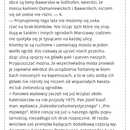
obce są łomy Bawarskie w Sollhofen, twierdzi, że
massa kamieni Domaniewickich i Bawarskich, niczem
się od siebie nie różni. — K.
— Przynajmniej tego lata nie możemy się uska-
rżać na brak klombów. Nie licząc tych które się znaj-
dują w Saskim i innych ogrodach Warszawy, codzien-
nie spotyka się je tysiącami na każdej ulicy.
Klomby te są ruchome i zamieniają miasto w jeden
wielki ogród. Kto ciekawy je ujrzeć niech przecho-
dząc ulicą spojrzy na główki pań i panien naszych.
Przypuszczać można, że wszechwładna moda zniewoli
je zapewne wkrótce do urządzenia fontanny w klom-
bach noszonych na kapelnszach, a to w celu ażeby ich
główki nie różniły się niczem od wspaniałych kwiata-
mi lub zielonością ogrodów.
= Panowie wydawcy zaczęli się już krzątać około
Kalendarzów na rok przyszły 1875. Pan Józef Kauf-
man, wydawca „Kaleodarzallumorystycznego" i „Pre-
mjowego", które cieszą się już u naszego ogółu popu-
larnością, niezadługo ich druk rozpocznie. W rozda-
wnictwie zaś premjów będących dodatkową częścią wy-