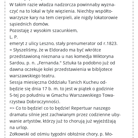
W takim razie władza nadzorcza powinnaby wyzna-
czyć na to lokal w tyle więzienia. Niechby współto-
warzysze kary na tem cierpieli, ale nigdy lokatorowie
sąsiednich domów.
Pozostaję z wysokim szacunkiem,
L. P.
emeryt z ulicy Leszno, stały prenumerator od r.1823.
= Słyszeliśmy, że w Eldorado ma być wkrótce
przedstawioną nieznana u nas komedja Wiktoryna
Sardou, p. n. ,,Fernanda." Sztuka ta podobno już od
dawna oczekuje kolei przedstawienia w bibljotece
warszawskiego teatru.
Sessja miesięczna Oddziału Tanich Kucheu od-
będzie się dnia 17 b. m. to jest w piątek o godzinie
5-tej po południu w Gmachu Warszawskiego Towa-
rzystwa Dobroczynności.
=> Co to będzie! co to będzie! Repertuar naszego
dramatu silnie jest zachwianym przez codzienne uby-
wanie artystów, którzy już to chorują już wyjeżdżają
na urlop.
Zołkowski od ośmiu tygodni obłożnie chory, p. Mo-