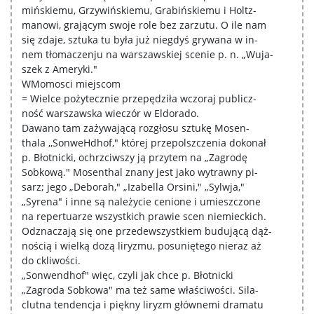
mińskiemu, Grzywińskiemu, Grabińskiemu i Holtz-
manowi, grającym swoje role bez zarzutu. O ile nam
się zdaje, sztuka tu była już niegdyś grywana w in-
nem tłomaczenju na warszawskiej scenie p. n. „Wuja-
szek z Ameryki."
WMomosci miejscom
= Wielce pożytecznie przepędziła wczoraj publicz-
ność warszawska wieczór w Eldorado.
Dawano tam zażywającą rozgłosu sztukę Mosen-
thala ,,SonweHdhof," której przepolszczenia dokonał
p. Błotnicki, ochrzciwszy ją przytem na „Zagrodę
Sobkową." Mosenthal znany jest jako wytrawny pi-
sarz; jego „Deborah," „Izabella Orsini," „Sylwja,"
„Syrena" i inne są należycie cenione i umieszczone
na repertuarze wszystkich prawie scen niemieckich.
Odznaczają się one przedewszystkiem budującą dąż-
nością i wielką dozą liryzmu, posuniętego nieraz aż
do ckliwości.
„Sonwendhof" więc, czyli jak chce p. Błotnicki
„Zagroda Sobkowa" ma też same właściwości. Sila-
clutna tendencja i piękny liryzm głównemi dramatu