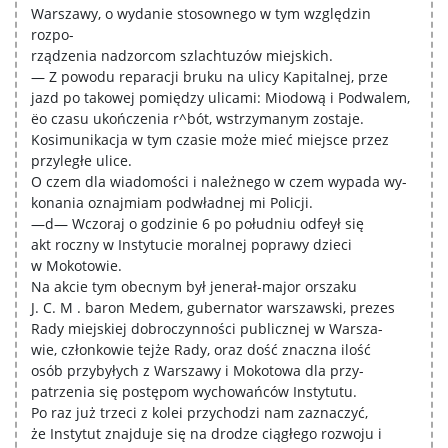
Warszawy, o wydanie stosownego w tym względzin
rozpo-
rządzenia nadzorcom szlachtuzów miejskich.
— Z powodu reparacji bruku na ulicy Kapitalnej, prze
jazd po takowej pomiędzy ulicami: Miodową i Podwalem,
ëo czasu ukończenia r^bót, wstrzymanym zostaje.
Kosimunikacja w tym czasie może mieć miejsce przez
przyległe ulice.
O czem dla wiadomości i należnego w czem wypada wy-
konania oznajmiam podwładnej mi Policji.
—d— Wczoraj o godzinie 6 po południu odfeył się
akt roczny w Instytucie moralnej poprawy dzieci
w Mokotowie.
Na akcie tym obecnym był jenerał-major orszaku
J. C. M . baron Medem, gubernator warszawski, prezes
Rady miejskiej dobroczynności publicznej w Warsza-
wie, członkowie tejże Rady, oraz dość znaczna ilość
osób przybyłych z Warszawy i Mokotowa dla przy-
patrzenia się postępom wychowańców Instytutu.
Po raz już trzeci z kolei przychodzi nam zaznaczyć,
że Instytut znajduje się na drodze ciągłego rozwoju i