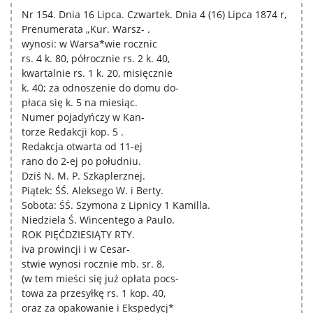
Nr 154. Dnia 16 Lipca. Czwartek. Dnia 4 (16) Lipca 1874 r,
Prenumerata „Kur. Warsz- .
wynosi: w Warsa*wie rocznic
rs. 4 k. 80, półrocznie rs. 2 k. 40,
kwartalnie rs. 1 k. 20, misięcznie
k. 40; za odnoszenie do domu do-
płaca się k. 5 na miesiąc.
Numer pojadyńczy w Kan-
torze Redakcji kop. 5 .
Redakcja otwarta od 11-ej
rano do 2-ej po południu.
Dziś N. M. P. Szkaplerznej.
Piątek: ŚŚ. Aleksego W. i Berty.
Sobota: ŚŚ. Szymona z Lipnicy 1 Kamilla.
Niedziela Ś. Wincentego a Paulo.
ROK PIĘĆDZIESIĄTY RTY.
iva prowincji i w Cesar-
stwie wynosi rocznie mb. sr. 8,
(w tem mieści się już opłata pocs-
towa za przesyłkę rs. 1 kop. 40,
oraz za opakowanie i Ekspedycj*