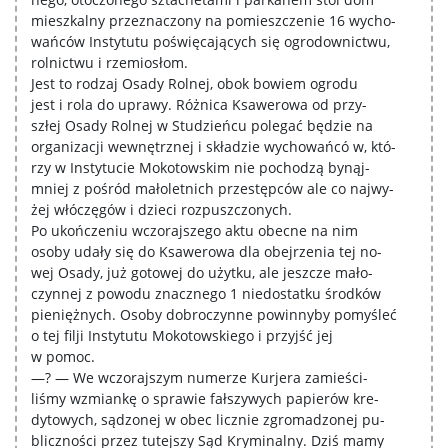
mieszkalny przeznaczony na pomieszczenie 16 wycho-
wańców Instytutu poświęcających się ogrodownictwu,
rolnictwu i rzemiosłom.
Jest to rodzaj Osady Rolnej, obok bowiem ogrodu
jest i rola do uprawy. Różnica Ksawerowa od przy-
szłej Osady Rolnej w Studzieńcu polegać będzie na
organizacji wewnętrznej i składzie wychowańcó w, któ-
rzy w Instytucie Mokotowskim nie pochodzą bynąj-
mniej z pośród małoletnich przestępców ale co najwy-
żej włóczęgów i dzieci rozpuszczonych.
Po ukończeniu wczorajszego aktu obecne na nim
osoby udały się do Ksawerowa dla obejrzenia tej no-
wej Osady, już gotowej do użytku, ale jeszcze mało-
czynnej z powodu znacznego 1 niedostatku środków
pieniężnych. Osoby dobroczynne powinnyby pomyśleć
o tej filji Instytutu Mokotowskiego i przyjść jej
w pomoc.
—? — We wczorajszym numerze Kurjera zamieści-
liśmy wzmiankę o sprawie fałszywych papierów kre-
dytowych, sądzonej w obec licznie zgromadzonej pu-
bliczności przez tutejszy Sąd Kryminalny. Dziś mamy