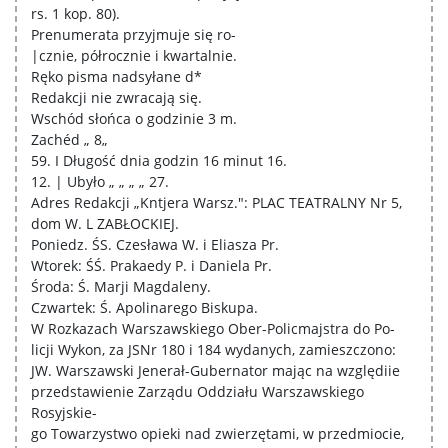
rs. 1 kop. 80).
Prenumerata przyjmuje się ro-
|cznie, półrocznie i kwartalnie.
Ręko pisma nadsyłane d*
Redakcji nie zwracają się.
Wschód słońca o godzinie 3 m.
Zachéd „ 8„
59. I Długość dnia godzin 16 minut 16.
12. | Ubyło „ „ „ „ 27.
Adres Redakcji „Kntjera Warsz.": PLAC TEATRALNY Nr 5,
dom W. L ZABŁOCKIEJ.
Poniedz. ŚS. Czesława W. i Eliasza Pr.
Wtorek: ŚŚ. Prakaedy P. i Daniela Pr.
Środa: Ś. Marji Magdaleny.
Czwartek: Ś. Apolinarego Biskupa.
W Rozkazach Warszawskiego Ober-Policmajstra do Po-
licji Wykon, za JSNr 180 i 184 wydanych, zamieszczono:
JW. Warszawski Jenerał-Gubernator mając na względiie
przedstawienie Zarządu Oddziału Warszawskiego
Rosyjskie-
go Towarzystwo opieki nad zwierzętami, w przedmiocie,