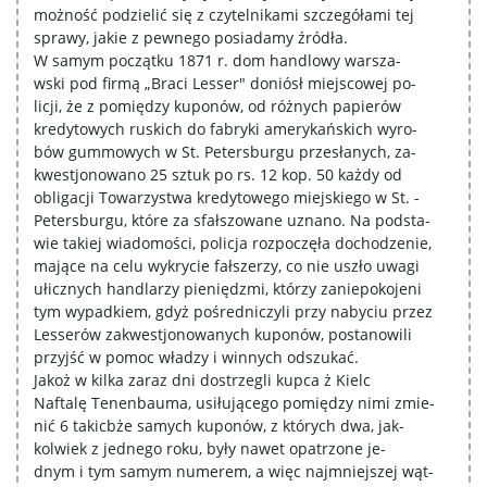
możność podzielić się z czytelnikami szczegółami tej
sprawy, jakie z pewnego posiadamy źródła.
W samym początku 1871 r. dom handlowy warsza-
wski pod firmą „Braci Lesser" doniósł miejscowej po-
licji, że z pomiędzy kuponów, od różnych papierów
kredytowych ruskich do fabryki amerykańskich wyro-
bów gummowych w St. Petersburgu przesłanych, za-
kwestjonowano 25 sztuk po rs. 12 kop. 50 każdy od
obligacji Towarzystwa kredytowego miejskiego w St. -
Petersburgu, które za sfałszowane uznano. Na podsta-
wie takiej wiadomości, policja rozpoczęła dochodzenie,
mające na celu wykrycie fałszerzy, co nie uszło uwagi
ułicznych handlarzy pieniędzmi, którzy zaniepokojeni
tym wypadkiem, gdyż pośredniczyli przy nabyciu przez
Lesserów zakwestjonowanych kuponów, postanowili
przyjść w pomoc władzy i winnych odszukać.
Jakoż w kilka zaraz dni dostrzegli kupca ż Kielc
Naftalę Tenenbauma, usiłującego pomiędzy nimi zmie-
nić 6 takicbże samych kuponów, z których dwa, jak-
kolwiek z jednego roku, były nawet opatrzone je-
dnym i tym samym numerem, a więc najmniejszej wąt-