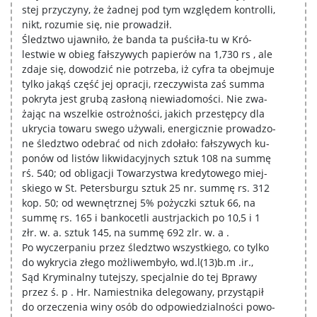
stej przyczyny, że żadnej pod tym względem kontrolli,
nikt, rozumie się, nie prowadził.
Śledztwo ujawniło, że banda ta puściła-tu w Kró-
lestwie w obieg fałszywych papierów na 1,730 rs , ale
zdaje się, dowodzić nie potrzeba, iż cyfra ta obejmuje
tylko jakąś część jej opracji, rzeczywista zaś summa
pokryta jest grubą zasłoną niewiadomości. Nie zwa-
żając na wszelkie ostrożności, jakich przestępcy dla
ukrycia towaru swego używali, energicznie prowadzo-
ne śledztwo odebrać od nich zdołało: fałszywych ku-
ponów od listów likwidacyjnych sztuk 108 na summę
rś. 540; od obligacji Towarzystwa kredytowego miej-
skiego w St. Petersburgu sztuk 25 nr. summę rs. 312
kop. 50; od wewnętrznej 5% pożyczki sztuk 66, na
summę rs. 165 i bankocetli austrjackich po 10,5 i 1
złr. w. a. sztuk 145, na summę 692 zlr. w. a .
Po wyczerpaniu przez śledztwo wszystkiego, co tylko
do wykrycia złego możliwembyło, wd.l(13)b.m .ir.,
Sąd Kryminalny tutejszy, specjalnie do tej Bprawy
przez ś. p . Hr. Namiestnika delegowany, przystąpił
do orzeczenia winy osób do odpowiedzialności powo-