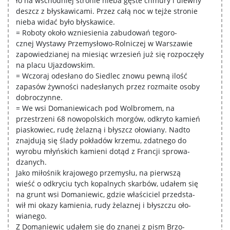
ło na wschodniej stronie nieba gęste chmury i ulewny
deszcz z błyskawicami. Przez całą noc w tejże stronie
nieba widać było błyskawice.
= Roboty około wzniesienia zabudowań tegoro-
cznej Wystawy Przemysłowo-Rolniczej w Warszawie
zapowiedzianej na miesiąc wrzesień już się rozpoczęły
na placu Ujazdowskim.
= Wczoraj odesłano do Siedlec znowu pewną ilość
zapasów żywności nadesłanych przez rozmaite osoby
dobroczynne.
= We wsi Domaniewicach pod Wolbromem, na
przestrzeni 68 nowopolskich morgów, odkryto kamień
piaskowiec, rudę żelazną i błyszcz ołowiany. Nadto
znajdują się ślady pokładów krzemu, zdatnego do
wyrobu młyńskich kamieni dotąd z Francji sprowa-
dzanych.
Jako miłośnik krajowego przemysłu, na pierwszą
wieść o odkryciu tych kopalnych skarbów, udałem się
na grunt wsi Domaniewic, gdzie właściciel przedsta-
wił mi okazy kamienia, rudy żelaznej i błyszczu oło-
wianego.
Z Domaniewic udałem się do znanej z pism Brzo-