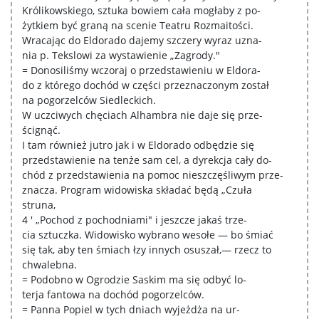
Królikowskiego, sztuka bowiem cała mogłaby z po-
żytkiem być graną na scenie Teatru Rozmaitości.
Wracając do Eldorado dajemy szczery wyraz uzna-
nia p. Tekslowi za wystawienie „Zagrody."
= Donosiliśmy wczoraj o przedstawieniu w Eldora-
do z którego dochód w części przeznaczonym został
na pogorzelców Siedleckich.
W uczciwych chęciach Alhambra nie daje się prze-
ścignąć.
I tam również jutro jak i w Eldorado odbędzie się
przedstawienie na tenże sam cel, a dyrekcja cały do-
chód z przedstawienia na pomoc nieszczęśliwym prze-
znacza. Program widowiska składać będą „Czuła
struna,
4 ' „Pochod z pochodniami" i jeszcze jakaś trze-
cia sztuczka. Widowisko wybrano wesołe — bo śmiać
się tak, aby ten śmiach łzy innych osuszał,— rzecz to
chwalebna.
= Podobno w Ogrodzie Saskim ma się odbyć lo-
terja fantowa na dochód pogorzelców.
= Panna Popiel w tych dniach wyjeżdża na ur-