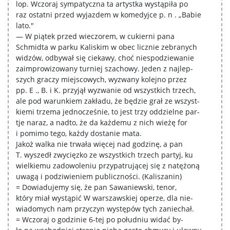
lop. Wczoraj sympatyczna ta artystka wystąpiła po
raz ostatni przed wyjazdem w komedyjce p. n . „Babie
lato."
— W piątek przed wieczorem, w cukierni pana
Schmidta w parku Kaliskim w obec licznie zebranych
widzów, odbywał się ciekawy, choć niespodziewanie
zaimprowizowany turniej szachowy. Jeden z najlep-
szych graczy miejscowych, wyzwany kolejno przez
pp. E ., B. i K. przyjął wyzwanie od wszystkich trzech,
ale pod warunkiem zakładu, że będzie grał ze wszyst-
kiemi trzema jednocześnie, to jest trzy oddzielne par-
tje naraz, a nadto, że da każdemu z nich wieżę for
i pomimo tego, każdy dostanie mata.
Jakoż walka nie trwała więcej nad godzinę, a pan
T. wyszedł zwycięzko ze wszystkich trzech partyj, ku
wielkiemu zadowoleniu przypatrującej się z natężoną
uwagą i podziwieniem publiczności. (Kaliszanin)
= Dowiadujemy się, że pan Sawaniewski, tenor,
który miał wystąpić W warszawskiej operze, dla nie-
wiadomych nam przyczyn występów tych zaniechał.
= Wczoraj o godzinie 6-tej po południu widać by-