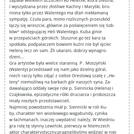
zapałał wielkiem uczuciem ku Helenie, która biedna,
i wyszydzana przez złośliwe Kachny i Maryśki, bro-
niona tylko przez Walentego ma dlań niekłamaną
sympatję. Czuła para, mimo rozlicznych przeszkód
łączy się wreszcie, głównie za poświęceniem się Sob-
ków^ odstępującej Heli Walentego. Kuba ginie
w przepaściach górskich. Słusznie go też kara ta
spotkała, podpalaczem bowiem kuźni nie był ojciec
Heleny lecz on sam. Źli ukarani, dobrzy wynagro-
dzeni...
Gra artystów była wielce staranną. P . Moszyński
(Walenty) przedstawił się nam jako dzielny góral,
niech raczy tylko zdjąć z siebie Orestową szatę z „He-
leny" niemożliwą na barkach gór naszych syna. Za-
dawalająco oddały swoje role p. Siennicka (Helena) i
Czajkowska, epizodyczne rólki druciarza i proboszcza
miały niezłych przedstawicieli.
Najmniej powodzenia miał p. Siennicki w roli Ku-
by, charakter ten wioskowego wagabundy, cynika
w łachmanach, inaczej uwydatnić należy. W Wiedniu
gra rolę tę słynny Lewiński, pierwszy w Niemczech
aktor charakterystyczny,pragnęlibyśmy widzieć w niej