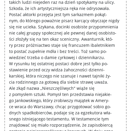
takich ludzi niejeden raz na dzień spotykamy na ulicy.
Szkoda, że ich artystyczniejsza ręka nie odrysowała.
Postać aktorki przejęta jest tym sarkazmem pokąt-
nym, do którego poważnie pisarz karcący obyczaje nigdy
się nie ucieka. Szykana, docinki osobiste przypomnienia
nie całej gruppy społecznej ale pewnej danej osobisto-
ści złożyły się na ten okaz sceniczny. Awanturnik, któ-
ry przez próżniactwo staje się francuzem ibaletnikiem
to postać zupełnie mdła i bez treści. Toż samo po-
wiedzieć trzeba o damie cyrkowej i dziennikarzu.
W rysunku tej ostatniej postaci dobre jest tylko po-
stawienie przed oczy widza żahoczności dzienni-
karskiej, która niczego nie szanuje i nawet tajniki ży-
cia rodzinnego za gotową dla siebie strawę uważa.
Ale zkąd nazwa „Nieszczęśliwych" wiąże się
z pomysłem sztuki. Pomysł ten przedstawia niejakie-
go Jankowskiego, który zrobiwszy majątek w Amery-
ce wraca do Warszawy, chcąc przygotować sobio go-
dnych spadkobierców, podaje się za egzekutora wła-
snego istniejącego testamentu. W testamencie tym
znajdować się miało rozporządzenie, że zapisobiercą