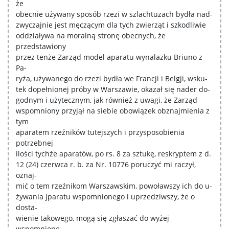
że
obecnie używany sposób rzezi w szlachtuzach bydła nad-
zwyczajnie jest męczącym dla tych zwierząt i szkodliwie
oddziaływa na moralną stronę obecnych, że
przedstawiony
przez tenże Zarząd model aparatu wynalazku Briuno z
Pa-
ryża, używanego do rzezi bydła we Francji i Belgji, wsku-
tek dopełnionej próby w Warszawie, okazał się nader do-
godnym i użytecznym, jak również z uwagi, że Zarząd
wspomniony przyjął na siebie obowiązek obznajmienia z
tym
aparatem rzeźników tutejszych i przysposobienia
potrzebnej
ilości tychże aparatów, po rs. 8 za sztukę, reskryptem z d.
12 (24) czerwca r. b. za Nr. 10776 poruczyć mi raczył,
oznaj-
mić o tem rzeźnikom Warszawskim, powoławszy ich do u-
żywania jparatu wspomnionego i uprzedziwszy, że o
dosta-
wienie takowego, mogą się zgłaszać do wyżej
wspomnione-