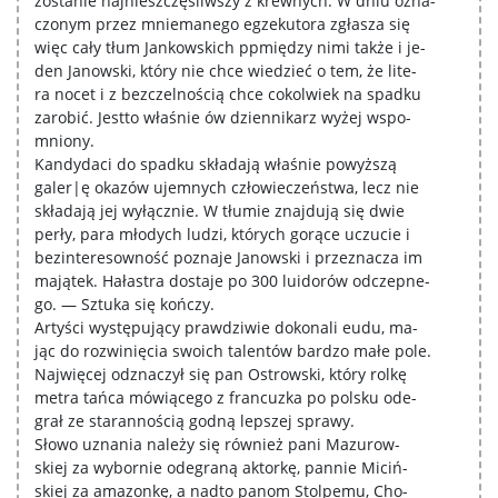
zostanie najnieszczęśliwszy z krewnych. W dniu ozna-
czonym przez mniemanego egzekutora zgłasza się
więc cały tłum Jankowskich ppmiędzy nimi także i je-
den Janowski, który nie chce wiedzieć o tem, że lite-
ra nocet i z bezczelnością chce cokolwiek na spadku
zarobić. Jestto właśnie ów dziennikarz wyżej wspo-
mniony.
Kandydaci do spadku składają właśnie powyższą
galer|ę okazów ujemnych człowieczeństwa, lecz nie
składają jej wyłącznie. W tłumie znajdują się dwie
perły, para młodych ludzi, których gorące uczucie i
bezinteresowność poznaje Janowski i przeznacza im
majątek. Hałastra dostaje po 300 luidorów odczepne-
go. — Sztuka się kończy.
Artyści występujący prawdziwie dokonali eudu, ma-
jąc do rozwinięcia swoich talentów bardzo małe pole.
Najwięcej odznaczył się pan Ostrowski, który rolkę
metra tańca mówiącego z francuzka po polsku ode-
grał ze starannością godną lepszej sprawy.
Słowo uznania należy się również pani Mazurow-
skiej za wybornie odegraną aktorkę, pannie Miciń-
skiej za amazonkę, a nadto panom Stolpemu, Cho-