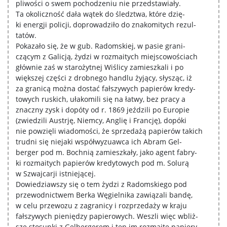
pliwości o swem pochodzeniu nie przedstawiały.
Ta okoliczność dała wątek do śledztwa, które dzię-
ki energji policji, doprowadziło do znakomitych rezul-
tatów.
Pokazało się, że w gub. Radomskiej, w pasie grani-
czącym z Galicją, żydzi w rozmaitych miejscowościach
głównie zaś w starożytnej Wiślicy zamieszkali i po
większej części z drobnego handlu żyjący, słysząc, iż
za granicą można dostać fałszywych papierów kredy-
towych ruskich, ułakomili się na łatwy, bez pracy a
znaczny zysk i dopóty od r. 1869 jeździli po Europie
(zwiedzili Austrję, Niemcy, Anglię i Francję), dopóki
nie powzięli wiadomości, że sprzedażą papierów takich
trudni się niejaki współwyzuawca ich Abram Gel-
berger pod m. Bochnią zamieszkały, jako agent fabry-
ki rozmaitych papierów kredytowych pod m. Solurą
w Szwajcarji istniejącej.
Dowiedziawszy się o tem żydzi z Radomskiego pod
przewodnictwem Berka Węgielnika zawiązali bandę,
w celu przewozu z zagranicy i rozprzedaży w kraju
fałszywych pieniędzy papierowych. Weszli więc wbliż-
sze stosunki z Gelbergerem i ten im rozmaite papiery