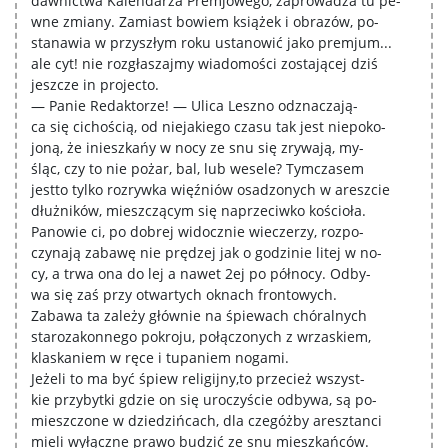
dawnictwa Kalendarza Premjowego, zaprowadza tu pe-
wne zmiany. Zamiast bowiem książek i obrazów, po-
stanawia w przyszłym roku ustanowić jako premjum...
ale cyt! nie rozgłaszajmy wiadomości zostającej dziś
jeszcze in projecto.
— Panie Redaktorze! — Ulica Leszno odznaczają-
ca się cichością, od niejakiego czasu tak jest niepoko-
joną, że inieszkańy w nocy ze snu się zrywają, my-
śląc, czy to nie pożar, bal, lub wesele? Tymczasem
jestto tylko rozrywka więźniów osadzonych w areszcie
dłużników, mieszczącym się naprzeciwko kościoła.
Panowie ci, po dobrej widocznie wieczerzy, rozpo-
czynają zabawę nie prędzej jak o godzinie litej w no-
cy, a trwa ona do lej a nawet 2ej po północy. Odby-
wa się zaś przy otwartych oknach frontowych.
Zabawa ta zależy głównie na śpiewach chóralnych
starozakonnego pokroju, połączonych z wrzaskiem,
klaskaniem w ręce i tupaniem nogami.
Jeżeli to ma być śpiew religijny,to przecież wszyst-
kie przybytki gdzie on się uroczyście odbywa, są po-
mieszczone w dziedzińcach, dla czegóżby aresztanci
mieli wyłączne prawo budzić ze snu mieszkańców.