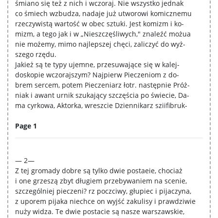
śmiano się też z nich i wczoraj. Nie wszystko jednak
co śmiech wzbudza, nadaje już utworowi komicznemu
rzeczywistą wartość w obec sztuki. Jest komizm i ko-
mizm, a tego jak i w „Nieszczęśliwych," znaleźć możua
nie możemy, mimo najlepszej chęci, zaliczyć do wyż-
szego rzędu.
Jakież są te typy ujemne, przesuwające się w kalej-
doskopie wczorajszym? Najpierw Pieczeniom z do-
brem sercem, potem Pieczeniarz łotr. następnie Próż-
niak i awant urnik szukający szczęścia po świecie, Da-
ma cyrkowa, Aktorka, wreszcie Dziennikarz sziifibruk-
Page 1
— 2—
Z tej gromady dobre są tylko dwie postaeie, chociaż
i one grzeszą zbyt długiem przebywaniem na scenie,
szczególniej pieczeni? rz poczciwy, głupiec i pijaczyna,
z uporem pijaka niechce on wyjść zakulisy i prawdziwie
nuży widza. Te dwie postacie są nasze warszawskie,