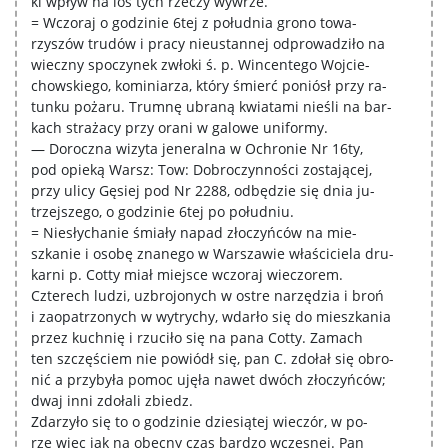
ki wpływ na los tych rzeczy wywrze.
= Wczoraj o godzinie 6tej z południa grono towa-
rzyszów trudów i pracy nieustannej odprowadziło na
wieczny spoczynek zwłoki ś. p. Wincentego Wojcie-
chowskiego, kominiarza, który śmierć poniósł przy ra-
tunku pożaru. Trumnę ubraną kwiatami nieśli na bar-
kach strażacy przy orani w galowe uniformy.
— Doroczna wizyta jeneralna w Ochronie Nr 16ty,
pod opieką Warsz: Tow: Dobroczynności zostającej,
przy ulicy Gęsiej pod Nr 2288, odbędzie się dnia ju-
trzejszego, o godzinie 6tej po południu.
= Niesłychanie śmiały napad złoczyńców na mie-
szkanie i osobę znanego w Warszawie właściciela dru-
karni p. Cotty miał miejsce wczoraj wieczorem.
Czterech ludzi, uzbrojonych w ostre narzędzia i broń
i zaopatrzonych w wytrychy, wdarło się do mieszkania
przez kuchnię i rzuciło się na pana Cotty. Zamach
ten szczęściem nie powiódł się, pan C. zdołał się obro-
nić a przybyła pomoc ujęła nawet dwóch złoczyńców;
dwaj inni zdołali zbiedz.
Zdarzyło się to o godzinie dziesiątej wieczór, w po-
rze więc jak na obecny czas bardzo wczesnej. Pan