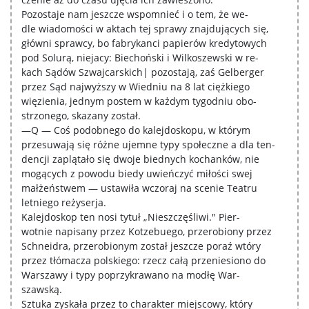
Pozostaje nam jeszcze wspomnieć i o tem, że we-
dle wiadomości w aktach tej sprawy znajdujących się,
główni sprawcy, bo fabrykanci papierów kredytowych
pod Solurą, niejacy: Biechoński i Wilkoszewski w re-
kach Sądów Szwajcarskich| pozostają, zaś Gelberger
przez Sąd najwyższy w Wiedniu na 8 lat ciężkiego
więzienia, jednym postem w każdym tygodniu obo-
strzonego, skazany został.
—Q — Coś podobnego do kalejdoskopu, w którym
przesuwają się różne ujemne typy społeczne a dla ten-
dencji zaplątało się dwoje biednych kochanków, nie
mogących z powodu biedy uwieńczyć miłości swej
małżeństwem — ustawiła wczoraj na scenie Teatru
letniego reżyserja.
Kalejdoskop ten nosi tytuł „Nieszczęśliwi." Pier-
wotnie napisany przez Kotzebuego, przerobiony przez
Schneidra, przerobionym został jeszcze poraź wtóry
przez tłómacza polskiego: rzecz całą przeniesiono do
Warszawy i typy poprzykrawano na modłę War-
szawską.
Sztuka zyskała przez to charakter miejscowy, który