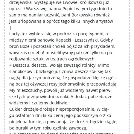
drzejewska -występuje we Lwowie, Królikowski już
opu.scił Warszawę, panna Popiel w tym tygodniu to
samo ma namiar uczynić, pani Borkowska również
jest urlopowaną a oprócz tego kilku innych artystów
|
i artystek wybiera się w podróż za parę tygodni, a
między niemi panowie Rapacki i Leszczyński. Gdyby
broń Boże i pozostali chcieli pójść za ich przykładem,
wówczas o nieba! musielibyśmy patrzeć tylko na pa-
rodjowanie sztuki w teatrach ogródkowych.
= Deszczu, deszczu, wołają zewsząd rolnicy. Mimo
sianokosów i blizkiego już żniwa deszcz stał się tak
nagłą dla jarzyn potrzebą, że gospodarze klęskę ogól-
ną bez tej ożywczej rosy jednomyślnie przepowiadają.
My mieszczuchy, powoli już widziemy nawet pierw-
sze tych przepowiedni oznaki. A dodać potrzeba, że
widziemy i czujemy dotkliwie.
Cukier drożeje-drożeje nieproporcjonalnie. W cią-
gu ostatnich dni kilku cena jego podskoczyła o 2 ko-
piejek na funcie, a powiadają, że drożeć będzie ciągle,
bo buraki w tym roku ogólnie zawodzą.