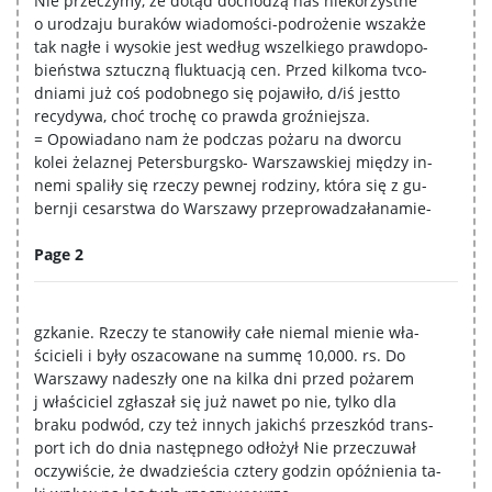
Nie przeczymy, że dotąd dochodzą nas niekorzystne
o urodzaju buraków wiadomości-podrożenie wszakże
tak nagłe i wysokie jest według wszelkiego prawdopo-
bieństwa sztuczną fluktuacją cen. Przed kilkoma tvco-
dniami już coś podobnego się pojawiło, d/iś jestto
recydywa, choć trochę co prawda groźniejsza.
= Opowiadano nam że podczas pożaru na dworcu
kolei żelaznej Petersburgsko- Warszawskiej między in-
nemi spaliły się rzeczy pewnej rodziny, która się z gu-
bernji cesarstwa do Warszawy przeprowadzałanamie-
Page 2
gzkanie. Rzeczy te stanowiły całe niemal mienie wła-
ścicieli i były oszacowane na summę 10,000. rs. Do
Warszawy nadeszły one na kilka dni przed pożarem
j właściciel zgłaszał się już nawet po nie, tylko dla
braku podwód, czy też innych jakichś przeszkód trans-
port ich do dnia następnego odłożył Nie przeczuwał
oczywiście, że dwadzieścia cztery godzin opóźnienia ta-