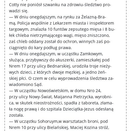
Cotty nie poniósł szwanku na zdrowiu-śledztwo pro-
wadzi się.
— W dniu onegdajszym, na rynku za Żelazną-Bra-
mą, Policja wspólnie z Lekarzem miasta i inspektorem
targowym, znalazła 10 funtów zepsutego mięsa i 8 bu-
łek chleba nietrzymającego wagi, mięso zniszczono,
zaś chleb oddany został do ochron, winnych zaś po-
ciągnięto do kary podług prawa.
— W dniu onegdajszym, w ucząstku Zamkowym,
służąca, przybywszy do akuszerki, zamieszkałej pod
Nrem 17 przy ulicy Bednarskiej, urodziła troje nieży-
wych dzieci, z których dwoje męzkiej, a jedno żeń-
skiej płci. O czem w celu wyprowadzenia śledztwa za-
wiadomiono Sąd.
— W ucząstku Nowoświetskim, w domu Nro 24,
przy ulicy Nowy-Świat, Maijanna Pietrzycka, wyrobni-
ca, w skutek nieostrożności, spadła z taboreta, złama-
ła nogę prawą i do szpitala Dzieciątka-Jezus odesłaną
została.
— W ucząstku Sohoruym,w warsztatach broni, pod
Nrem 10 przy ulicy Bielańskiej, Maciej Kozina stróż,